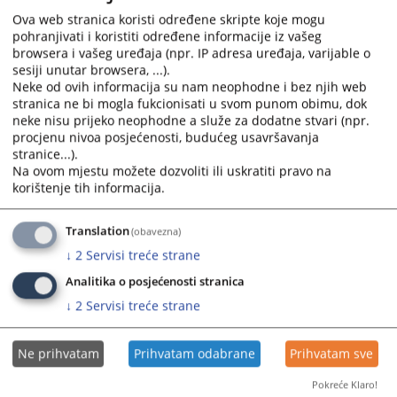
and
and
Godišnji izvještaj o radu Osnovnog suda u Novom Gradu za
Ova web stranica koristi određene skripte koje mogu
select
select
2016.g
pohranjivati i koristiti određene informacije iz vašeg
a
a
browsera i vašeg uređaja (npr. IP adresa uređaja, varijable o
sesiji unutar browsera, ...).
date.
date.
Godišnji izvještaj o radu Osnovnog suda u Novom Gradu za
Neke od ovih informacija su nam neophodne i bez njih web
Press
Press
2017.g
stranica ne bi mogla fukcionisati u svom punom obimu, dok
the
the
neke nisu prijeko neophodne a služe za dodatne stvari (npr.
question
question
Izvještaj o radu Osnovnog suda u Novom Gradu
procjenu nivoa posjećenosti, budućeg usavršavanja
mark
mark
stranice...).
key
key
Na ovom mjestu možete dozvoliti ili uskratiti pravo na
Izvještaj o radu suda za 2009. godinu
korištenje tih informacija.
to
to
13.05.2010.
get
get
the
the
Translation
(obavezna)
keyboard
keyboard
↓
2
Servisi treće strane
shortcuts
shortcuts
Analitika o posjećenosti stranica
for
for
↓
2
Servisi treće strane
changing
changing
dates.
dates.
Ne prihvatam
Prihvatam odabrane
Prihvatam sve
Pokreće Klaro!