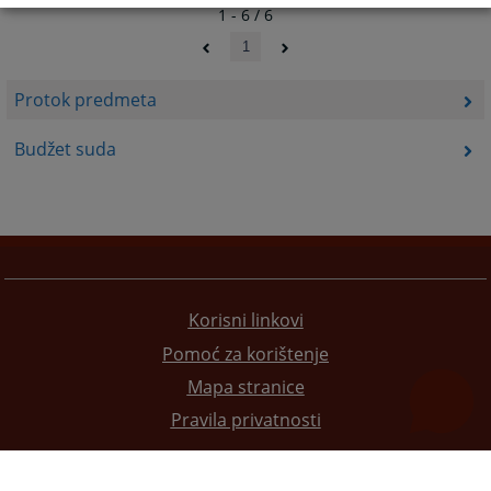
1 - 6 / 6
1
Protok predmeta
Budžet suda
Korisni linkovi
Pomoć za korištenje
Mapa stranice
Pravila privatnosti