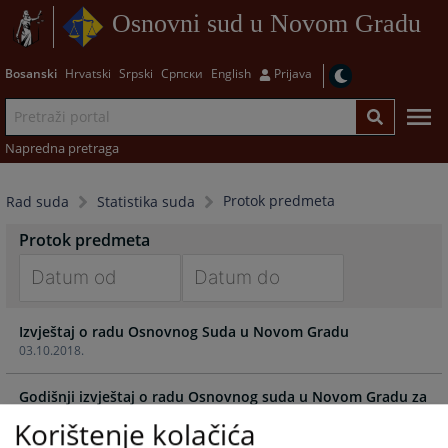
Osnovni sud u Novom Gradu
Bosanski
Hrvatski
Srpski
Српски
English
Prijava
Napredna pretraga
Protok predmeta
Rad suda
Statistika suda
Protok predmeta
Navigate
Navigate
Izvještaj o radu Osnovnog Suda u Novom Gradu
forward
forward
03.10.2018.
to
to
interact
interact
Godišnji izvještaj o radu Osnovnog suda u Novom Gradu za
with
with
2015.g
the
the
Korištenje kolačića
calendar
calendar