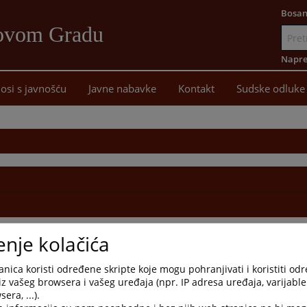
Bosan
Novom Gradu
Idi
na
Napre
sadržaj
osi s javnošću
Javne nabavke
Kontakt
Sudske odluke
enje kolačića
nica koristi određene skripte koje mogu pohranjivati i koristiti od
iz vašeg browsera i vašeg uređaja (npr. IP adresa uređaja, varijable 
era, ...).