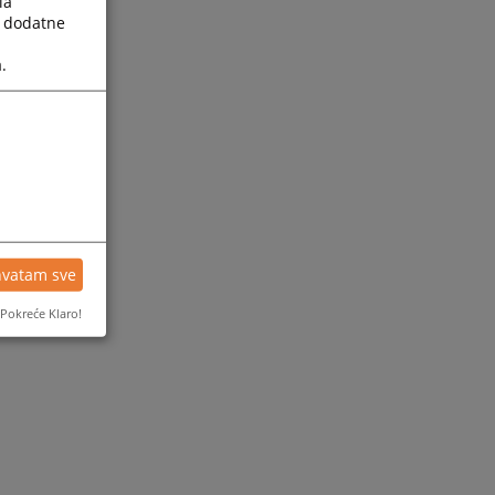
la
a dodatne
.
hvatam sve
Pokreće Klaro!