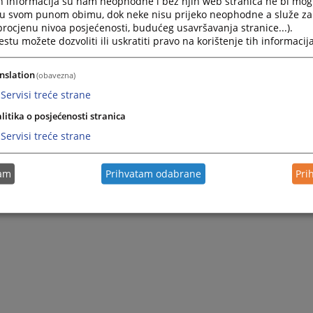
h informacija su nam neophodne i bez njih web stranica ne bi mog
i u svom punom obimu, dok neke nisu prijeko neophodne a služe z
 procjenu nivoa posjećenosti, budućeg usavršavanja stranice...).
tu možete dozvoliti ili uskratiti pravo na korištenje tih informacija
nslation
(obavezna)
Servisi treće strane
litika o posjećenosti stranica
Servisi treće strane
tam
Prihvatam odabrane
Pri