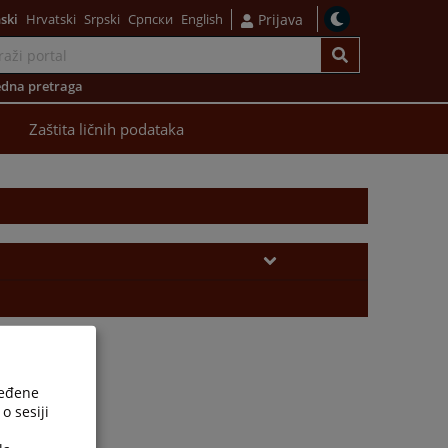
ski
Hrvatski
Srpski
Српски
English
Prijava
dna pretraga
Zaštita ličnih podataka
ređene
o sesiji