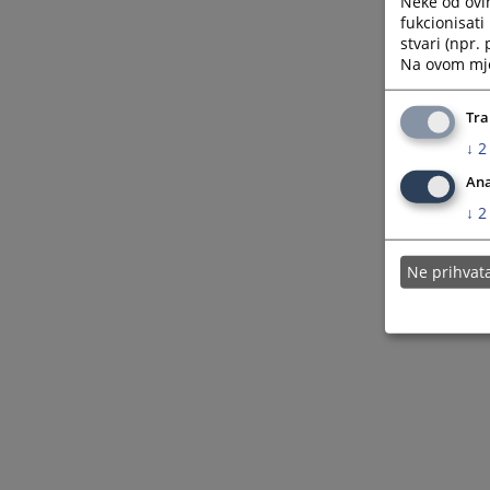
Neke od ovi
fukcionisat
stvari (npr.
Na ovom mjes
Tra
↓
2
Ana
↓
2
Ne prihva