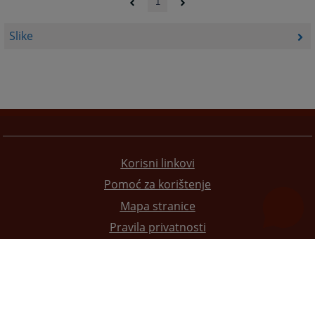
1
Slike
Korisni linkovi
Pomoć za korištenje
Mapa stranice
Pravila privatnosti
Redizajn web stranice je finansirala Evropska unija. Za njen sadržaj isključivo je odgovorno
Visoko sudsko i tužilačko vijeće BiH i ona ne odražava nužno stavove Evropske unije.