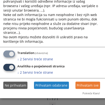
pohranjivati i koristiti određene informacije iz vašeg
select
select
browsera i vašeg uređaja (npr. IP adresa uređaja, varijable o
a
a
sesiji unutar browsera, ...).
date.
date.
Neke od ovih informacija su nam neophodne i bez njih web
stranica ne bi mogla fukcionisati u svom punom obimu, dok
Press
Press
neke nisu prijeko neophodne a služe za dodatne stvari (npr.
the
the
procjenu nivoa posjećenosti, budućeg usavršavanja
question
question
stranice...).
mark
mark
Na ovom mjestu možete dozvoliti ili uskratiti pravo na
key
key
korištenje tih informacija.
to
to
get
get
Translation
(obavezna)
the
the
↓
2
Servisi treće strane
keyboard
keyboard
shortcuts
shortcuts
Analitika o posjećenosti stranica
for
for
↓
2
Servisi treće strane
changing
changing
dates.
dates.
Ne prihvatam
Prihvatam odabrane
Prihvatam sve
Pokreće Klaro!
1 - 1 / 1