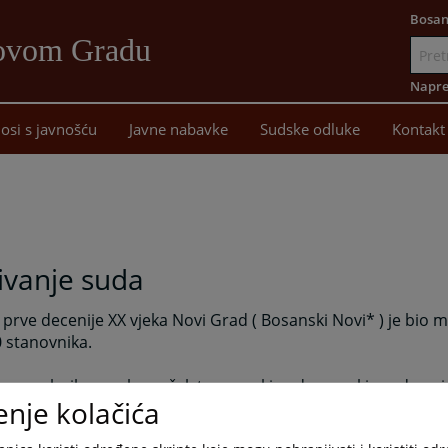
Bosan
Novom Gradu
Idi
na
Napre
sadržaj
osi s javnošću
Javne nabavke
Sudske odluke
Kontakt
ivanje suda
prve decenije XX vjeka Novi Grad ( Bosanski Novi* ) je bio ma
 stanovnika.
 se nalazilo seosko načelstvo, sreski sud, poreski ured, carin
enje kolačića
 pošta i željeznička stanica na prvoj Bosanskohercegovačkoj 