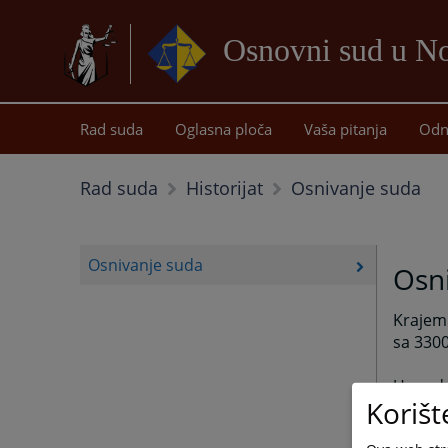
Osnovni sud u 
Rad suda
Oglasna ploča
Vaša pitanja
Odn
Osnivanje suda
Rad suda
Historijat
Osnivanje suda
Osn
Krajem 
sa 3300
U gradu
Korišt
straža,