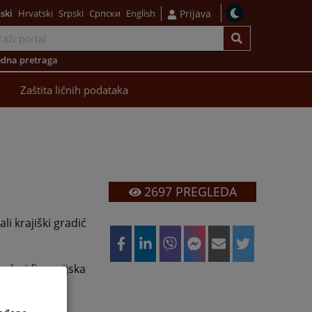
ski
Hrvatski
Srpski
Српски
English
Prijava
dna pretraga
Zaštita ličnih podataka
2697
PREGLEDA
li krajiški gradić
ska i finansijska
pruzi.