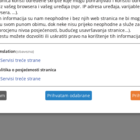
nica koristi određene skripte koje mogu pohranjivati i koristiti od
tatku službenih podataka i dokumenata, a prema riječima i
iz vašeg browsera i vašeg uređaja (npr. IP adresa uređaja, varijable 
m starijih ljudi iz Novog Grada, sud u Novom Gradu ( Bosan
era, ...).
 je krajem prve decenije XX vijeka. Zgrada suda se nalazila 
h informacija su nam neophodne i bez njih web stranica ne bi mog
smještena Opština Novi Grad.
i u svom punom obimu, dok neke nisu prijeko neophodne a služe z
 procjenu nivoa posjećenosti, budućeg usavršavanja stranice...).
dine sud je uselio u novu namjenski izgrađenu zgradu gdje s
tu možete dozvoliti ili uskratiti pravo na korištenje tih informacija
 naziv za mjesto Bosanski Novi prvi put je spomenut od stra
 pod latinskim nazivom „CASTRUM NOVUM“ što u prevodu zn
nslation
(obavezna)
Servisi treće strane
litika o posjećenosti stranica
Servisi treće strane
tam
Prihvatam odabrane
Pri