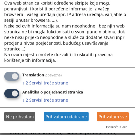
čijem interesu se preduzimaju radnje u postupku pred
Ova web stranica koristi određene skripte koje mogu
sudovima.
pohranjivati i koristiti određene informacije iz vašeg
browsera i vašeg uređaja (npr. IP adresa uređaja, varijable o
Za podneske i za zapisnike koji zamjenjuju podneske
sesiji unutar browsera, ...).
taksu je dužno da plati lice koje ih podnosi, odnosno
Neke od ovih informacija su nam neophodne i bez njih web
lice na čiji zahtjev se sastavlja zapisnik.
stranica ne bi mogla fukcionisati u svom punom obimu, dok
neke nisu prijeko neophodne a služe za dodatne stvari (npr.
Za odluku prvostepenog suda taksu je dužan da plati
procjenu nivoa posjećenosti, budućeg usavršavanja
tužilac, odnosno predlagač, a za sudsko poravnanje
stranice...).
taksu su dužne da plate obje strane, ukoliko u
Na ovom mjestu možete dozvoliti ili uskratiti pravo na
poravnanju nije drugačije ugovoreno.
korištenje tih informacija.
Za odluku drugostepenog suda i za odluku po
vanrednom pravnom sredstvu, sudsku taksu je dužan
Translation
(obavezna)
da plati podnosilac žalbe, odnosno lice u čijem interesu
↓
2
Servisi treće strane
je pokrenut postupak po vanrednom pravnom
Analitika o posjećenosti stranica
sredstvu.
↓
2
Servisi treće strane
Uz podnesak (tužba ,prijedlog,pravni lijek i dr.)
OBAVEZO se dostavlja dokaz o plaćenoj taksi.
Obaveza plaćanja takse nastaje:
Ne prihvatam
Prihvatam odabrane
Prihvatam sve
za podneske (tužbe, odgovore na tužbe, žalbe i
Pokreće Klaro!
druga pravna sredstva) - kada se predaju sudu,