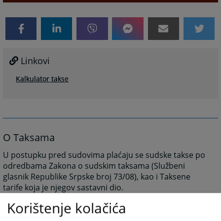
Linkovi
Kalkulator takse
O Taksama
U postupku pred sudovima plaćaju se sudske takse po
odredbama Zakona o sudskim taksama (Službeni
glasnik Republike Srpske broj 73/08), kao i Taksene
tarife koja je njegov sastavni dio.
Takse propisane Zakonom o sudskim taksama i
Korištenje kolačića
Taksenom tarifom plaćaju lica po čijem zahtjevu ili u