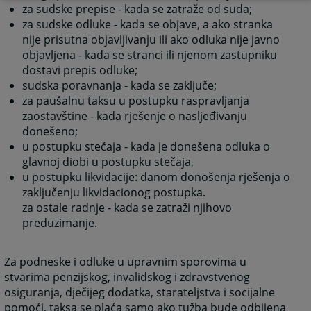
za sudske prepise - kada se zatraže od suda;
za sudske odluke - kada se objave, a ako stranka
nije prisutna objavljivanju ili ako odluka nije javno
objavljena - kada se stranci ili njenom zastupniku
dostavi prepis odluke;
sudska poravnanja - kada se zaključe;
za paušalnu taksu u postupku raspravljanja
zaostavštine - kada rješenje o nasljeđivanju
donešeno;
u postupku stečaja - kada je donešena odluka o
glavnoj diobi u postupku stečaja,
u postupku likvidacije: danom donošenja rješenja o
zaključenju likvidacionog postupka.
za ostale radnje - kada se zatraži njihovo
preduzimanje.
Za podneske i odluke u upravnim sporovima u
stvarima penzijskog, invalidskog i zdravstvenog
osiguranja, dječijeg dodatka, starateljstva i socijalne
pomoći, taksa se plaća samo ako tužba bude odbijena