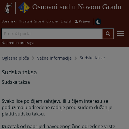
Osnovni sud u Novom Gradu
Bosanski
Hrvatski
Srpski
Српски
English
Prijava
Napredna pretraga
Sudske takse
Oglasna ploča
Važne informacije
Sudska taksa
Sudska taksa
Svako lice po čijem zahtjevu ili u čijem interesu se
poduzimaju određene radnje pred sudom dužan je
platiti sudsku taksu.
Izuzetak od naprijed navedenog čine određene vrste