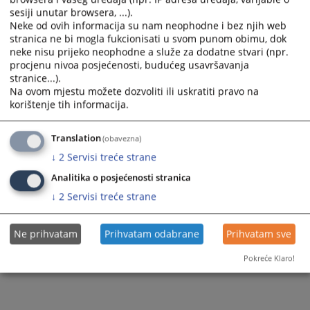
sesiji unutar browsera, ...).
Neke od ovih informacija su nam neophodne i bez njih web
stranica ne bi mogla fukcionisati u svom punom obimu, dok
neke nisu prijeko neophodne a služe za dodatne stvari (npr.
procjenu nivoa posjećenosti, budućeg usavršavanja
stranice...).
Na ovom mjestu možete dozvoliti ili uskratiti pravo na
korištenje tih informacija.
Translation
(obavezna)
↓
2
Servisi treće strane
Analitika o posjećenosti stranica
↓
2
Servisi treće strane
Ne prihvatam
Prihvatam odabrane
Prihvatam sve
Pokreće Klaro!