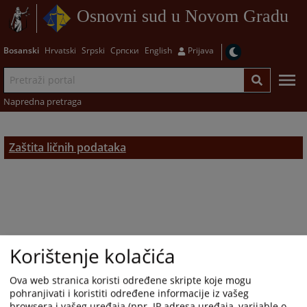
Osnovni sud u Novom Gradu
Bosanski
Hrvatski
Srpski
Српски
English
Prijava
Napredna pretraga
Zaštita ličnih podataka
Korištenje kolačića
Ova web stranica koristi određene skripte koje mogu
pohranjivati i koristiti određene informacije iz vašeg
browsera i vašeg uređaja (npr. IP adresa uređaja, varijable o