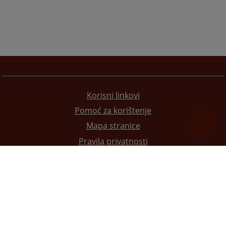
Korisni linkovi
Pomoć za korištenje
Mapa stranice
Pravila privatnosti
Redizajn web stranice je finansirala Evropska unija. Za njen sadržaj isključivo je odgovorno
Visoko sudsko i tužilačko vijeće BiH i ona ne odražava nužno stavove Evropske unije.