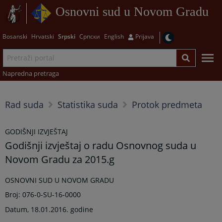
Osnovni sud u Novom Gradu
Bosanski
Hrvatski
Srpski
Српски
English
Prijava
Napredna pretraga
Rad suda
Statistika suda
Protok predmeta
GODIŠNJI IZVJEŠTAJ
Godišnji izvještaj o radu Osnovnog suda u
Novom Gradu za 2015.g
OSNOVNI SUD U NOVOM GRADU
Broj: 076-0-SU-16-0000
Datum, 18.01.2016. godine