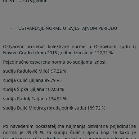
do 31.12.2015.godine.
-
OSTVARENJE NORME U IZVJEŠTAJNOM PERIODU
Ostvareni procenat kolektivne norme u Osnovnom sudu u
Novom Gradu tokom 2015.godine iznosio je 122,71 %.
Pojedinačno ostvarena norma po sudijama iznosi:
sudija Radulović Miloš 97,22 %,
sudija Čulić Ljiljana 89,79 %,
sudija Šipka Ljiljana 102,00 %
sudija Radulj Tatjana 134,82 %
sudija Đajić Miodrag (predsjednik suda) 189,72 %.
Po navedenim pokazateljima najmanja ostvarena pojedinačna
norma je 89,79 % za sudiju Čulić Ljiljanu koja se kako je
navedeno nalazila određeni period na vanrednom odsustvu sa