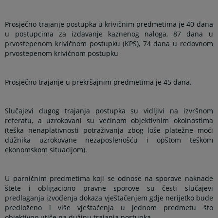
Prosječno trajanje postupka u krivičnim predmetima je 40 dana
u postupcima za izdavanje kaznenog naloga, 87 dana u
prvostepenom krivičnom postupku (KPS), 74 dana u redovnom
prvostepenom krivičnom postupku
Prosječno trajanje u prekršajnim predmetima je 45 dana.
Slučajevi dugog trajanja postupka su vidljivi na izvršnom
referatu, a uzrokovani su većinom objektivnim okolnostima
(teška nenaplativnosti potraživanja zbog loše platežne moći
dužnika uzrokovane nezaposlenošću i opštom teškom
ekonomskom situacijom).
U parničnim predmetima koji se odnose na sporove naknade
štete i obligaciono pravne sporove su česti slučajevi
predlaganja izvođenja dokaza vještačenjem gdje nerijetko bude
predloženo i više vještačenja u jednom predmetu što
objektivno utiče na dužinu trajanja postupka.