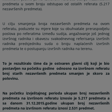
predmeta u svom broju odstupao od ostalih referata (5.217
nezavršenih predmeta).
U cilju smanjenja broja nezavršenih predmeta na ovom
referatu, poduzete su mjere koje su obuhvatale preraspodjelu
poslova po referatima između sudija, angažovanje još jednog
izvršnog radnika i obavezu svakodnevnog referisanja izvršnih
radnika predsjedniku suda o broju naplaćenih izvršnih
predmeta te o postupanju izvršnih radnika na terenu.
To je rezultiralo time da je ostvaren glavni cilj koji je bio
postavljen na početku godine odnosno na izvršnom referatu
broj starih nezavršenih predmeta smanjen je skoro za
polovinu.
Na početku izvještajnog perioda ukupan broj nezavršenih
predmeta na izvršnom referatu iznosio je 5.217 predmeta a
sa danom 31.12.2015.godine ukupan broj nezavršenih
predmeta na izvršnom referatu iznosi 2.531 predmet.