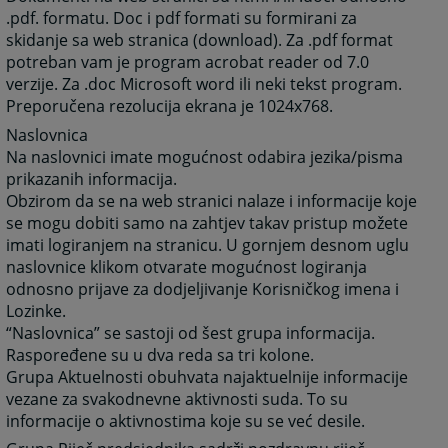
.pdf. formatu. Doc i pdf formati su formirani za
skidanje sa web stranica (download). Za .pdf format
potreban vam je program acrobat reader od 7.0
verzije. Za .doc Microsoft word ili neki tekst program.
Preporučena rezolucija ekrana je 1024x768.
Naslovnica
Na naslovnici imate mogućnost odabira jezika/pisma
prikazanih informacija.
Obzirom da se na web stranici nalaze i informacije koje
se mogu dobiti samo na zahtjev takav pristup možete
imati logiranjem na stranicu. U gornjem desnom uglu
naslovnice klikom otvarate mogućnost logiranja
odnosno prijave za dodjeljivanje Korisničkog imena i
Lozinke.
“Naslovnica” se sastoji od šest grupa informacija.
Raspoređene su u dva reda sa tri kolone.
Grupa Aktuelnosti obuhvata najaktuelnije informacije
vezane za svakodnevne aktivnosti suda. To su
informacije o aktivnostima koje su se već desile.