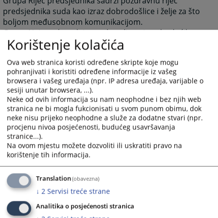
Grupa Riječ predsjednika sadrži pozdravnu riječ
predsjednika suda kao izraz dobrodošlice i želje za što
boljom međusobnom komunikacijom.
Grupa Najava događaja predstavlja najavu budućih
Korištenje kolačića
događanja važnih za sud sa datumom događanja.
Grupa često postavljana pitanja prikazuje pitanja i
Ova web stranica koristi određene skripte koje mogu
odgovore koji su najčešće postavljana sudu, a vezana
pohranjivati i koristiti određene informacije iz vašeg
su za rad suda ili druge aktivnosti vezane za sam sud.
browsera i vašeg uređaja (npr. IP adresa uređaja, varijable o
Grupa Raspored suđenja prikazuje detaljne informacije
sesiji unutar browsera, ...).
Neke od ovih informacija su nam neophodne i bez njih web
o suđenjima u sudu za određeni vremenski period.
stranica ne bi mogla fukcionisati u svom punom obimu, dok
Grupa Vijesti iz pravosuđa obuhvata informacije koje
neke nisu prijeko neophodne a služe za dodatne stvari (npr.
su vezane za pravosuđe BiH u cjelini.
procjenu nivoa posjećenosti, budućeg usavršavanja
Unutar svih grupa starije novosti i informacije osim
stranice...).
onih koje su na naslovnici nisu zbrisane. Klikom na riječ
Na ovom mjestu možete dozvoliti ili uskratiti pravo na
korištenje tih informacija.
“više” prebaciti će vas arhivu aktuelnosti ili drugih
informacija.
Translation
(obavezna)
Rad suda
Klikom na Rad suda otvoriti će vam se web stranicama
↓
2
Servisi treće strane
sa svim novostima (arhivom) koje su vezane za rad
Analitika o posjećenosti stranica
suda.