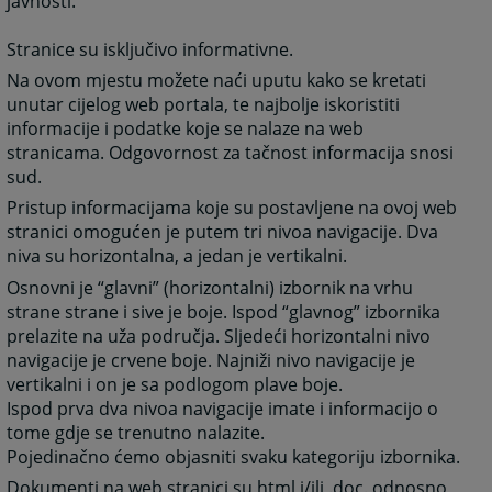
javnosti.
Stranice su isključivo informativne.
Na ovom mjestu možete naći uputu kako se kretati
unutar cijelog web portala, te najbolje iskoristiti
informacije i podatke koje se nalaze na web
stranicama. Odgovornost za tačnost informacija snosi
sud.
Pristup informacijama koje su postavljene na ovoj web
stranici omogućen je putem tri nivoa navigacije. Dva
niva su horizontalna, a jedan je vertikalni.
Osnovni je “glavni” (horizontalni) izbornik na vrhu
strane strane i sive je boje. Ispod “glavnog” izbornika
prelazite na uža područja. Sljedeći horizontalni nivo
navigacije je crvene boje. Najniži nivo navigacije je
vertikalni i on je sa podlogom plave boje.
Ispod prva dva nivoa navigacije imate i informacijo o
tome gdje se trenutno nalazite.
Pojedinačno ćemo objasniti svaku kategoriju izbornika.
Dokumenti na web stranici su html i/ili .doc. odnosno