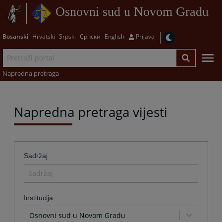
Osnovni sud u Novom Gradu
Bosanski
Hrvatski
Srpski
Српски
English
Prijava
Napredna pretraga
Napredna pretraga vijesti
Sadržaj
Institucija
Osnovni sud u Novom Gradu