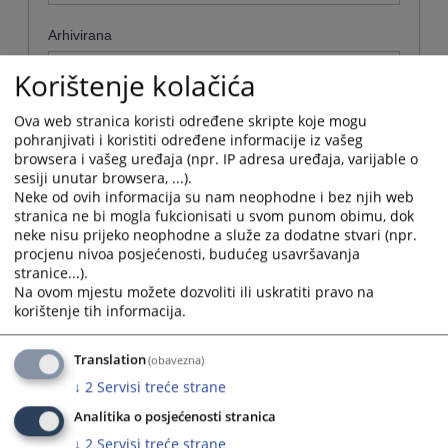
Arhivirana
Ne
Korištenje kolačića
Datum od
Ova web stranica koristi određene skripte koje mogu
pohranjivati i koristiti određene informacije iz vašeg
browsera i vašeg uređaja (npr. IP adresa uređaja, varijable o
sesiji unutar browsera, ...).
Navigate
Neke od ovih informacija su nam neophodne i bez njih web
forward
Datum do
stranica ne bi mogla fukcionisati u svom punom obimu, dok
to
neke nisu prijeko neophodne a služe za dodatne stvari (npr.
interact
procjenu nivoa posjećenosti, budućeg usavršavanja
with
Navigate
stranice...).
the
forward
Sortiraj po
Na ovom mjestu možete dozvoliti ili uskratiti pravo na
calendar
to
korištenje tih informacija.
and
interact
Odaberi...
select
with
a
the
Translation
(obavezna)
date.
Napredne stavke
calendar
↓
2
Servisi treće strane
Press
and
the
select
Analitika o posjećenosti stranica
Pretraži
question
a
↓
2
Servisi treće strane
mark