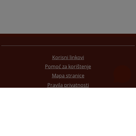
Korisni linkovi
Pomoć za korištenje
Mapa stranice
Pravila privatnosti
Redizajn web stranice je finansirala Evropska unija. Za njen sadržaj isključivo je odgovorno
Visoko sudsko i tužilačko vijeće BiH i ona ne odražava nužno stavove Evropske unije.