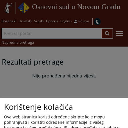
Osnovni sud u Novom Gradu
Bosanski
Hrvatski
Srpski
Српски
English
Prijava
Napredna pretraga
Rezultati pretrage
Nije pronađena nijedna vijest.
Korištenje kolačića
Ova web stranica koristi određene skripte koje mogu
pohranjivati i koristiti određene informacije iz vašeg
browsera i vašeg uređaja (npr. IP adresa uređaja, varijable o