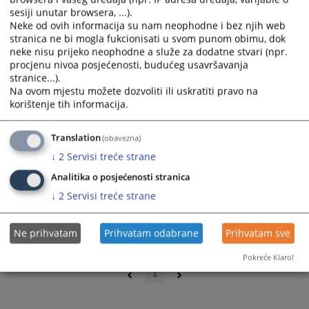
sesiji unutar browsera, ...).
Neke od ovih informacija su nam neophodne i bez njih web
stranica ne bi mogla fukcionisati u svom punom obimu, dok
neke nisu prijeko neophodne a služe za dodatne stvari (npr.
procjenu nivoa posjećenosti, budućeg usavršavanja
stranice...).
Na ovom mjestu možete dozvoliti ili uskratiti pravo na
korištenje tih informacija.
Translation
(obavezna)
↓
2
Servisi treće strane
Analitika o posjećenosti stranica
↓
2
Servisi treće strane
Ne prihvatam
Prihvatam odabrane
Prihvatam sve
0 - 0 / 0
Pokreće Klaro!
1