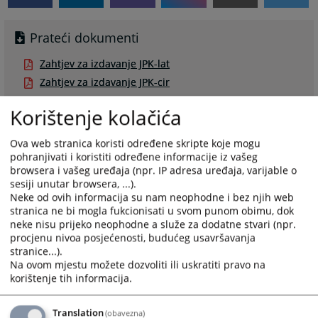
Prateći dokumenti
Zahtjev za izdavanje JPK-lat
Zahtjev za izdavanje JPK-cir
Korištenje kolačića
Ova web stranica koristi određene skripte koje mogu
pohranjivati i koristiti određene informacije iz vašeg
Razgledanje spisa
browsera i vašeg uređaja (npr. IP adresa uređaja, varijable o
sesiji unutar browsera, ...).
Stranke u postupku i njihovi punomoćnici mogu
Neke od ovih informacija su nam neophodne i bez njih web
razgledati spise uz podnijetu molbu.
stranica ne bi mogla fukcionisati u svom punom obimu, dok
neke nisu prijeko neophodne a služe za dodatne stvari (npr.
procjenu nivoa posjećenosti, budućeg usavršavanja
Stranka je dužna da podnese molbu za razgledanje
stranice...).
spisa koja sadrži broj predmeta.
Na ovom mjestu možete dozvoliti ili uskratiti pravo na
korištenje tih informacija.
Referent za upravljanje predmetima nakon odobrenja
molbe informiše stranku o vremenu kada se spisi
Translation
(obavezna)
mogu razgledati.