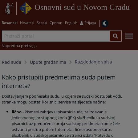
Osnovni sud u Novom Gradu
Bosanski
Hrvatski
Srpski
Српски
English
Prijava
Napredna pretraga
Razgledanje spisa
Rad suda
Upute građanima
Kako pristupiti predmetima suda putem
interneta?
Dostavljanjem podnesaka sudu, u kojem se sudski postupak vodi,
stranke mogu postati korisnici servisa na sljedeće načine:
lično
- Pismeni zahtjev u pisarnici suda, za izdavanje
Jedinstvenog pristupnog koda (JPK) službeniku u sudskoj
pisarnici, uz predočenje broja sudskog predmeta kome žele
ostvariti pristup putem Interneta i lične (osobne) karte.
Službenik u sudskoj pisarnici će stranci izdati “Potvrdu o