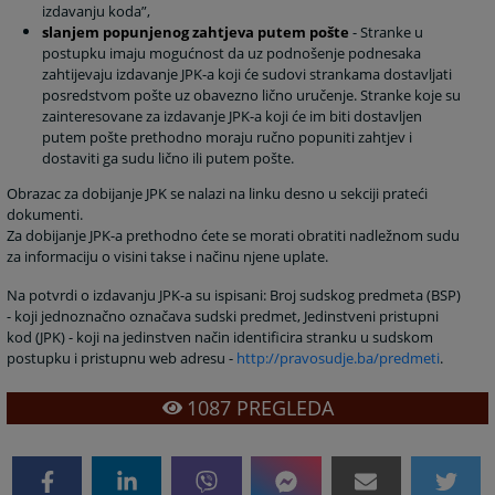
izdavanju koda”,
slanjem popunjenog zahtjeva putem pošte
- Stranke u
postupku imaju mogućnost da uz podnošenje podnesaka
zahtijevaju izdavanje JPK-a koji će sudovi strankama dostavljati
posredstvom pošte uz obavezno lično uručenje. Stranke koje su
zainteresovane za izdavanje JPK-a koji će im biti dostavljen
putem pošte prethodno moraju ručno popuniti zahtjev
i
dostaviti ga sudu lično ili putem pošte.
Obrazac za dobijanje JPK se nalazi na linku desno u sekciji prateći
dokumenti.
Za dobijanje JPK-a prethodno ćete se morati obratiti nadležnom sudu
za informaciju o visini takse i načinu njene uplate.
Na potvrdi o izdavanju JPK-a su ispisani: Broj sudskog predmeta (BSP)
- koji jednoznačno označava sudski predmet, Jedinstveni pristupni
kod (JPK) - koji na jedinstven način identificira stranku u sudskom
postupku i pristupnu web adresu -
http://pravosudje.ba/predmeti
.
1087
PREGLEDA