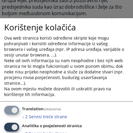
Grupa Riječ predsjednika sadrži pozdravnu riječ
predsjednika suda kao izraz dobrodošlice i želje za što
boljom međusobnom komunikacijom.
Grupa Najava događaja predstavlja najavu budućih
Korištenje kolačića
događanja važnih za sud sa datumom događanja.
Grupa često postavljana pitanja prikazuje pitanja i
Ova web stranica koristi određene skripte koje mogu
odgovore koji su najčešće postavljana sudu, a vezana
pohranjivati i koristiti određene informacije iz vašeg
su za rad suda ili druge aktivnosti vezane za sam sud.
browsera i vašeg uređaja (npr. IP adresa uređaja, varijable o
Grupa Raspored suđenja prikazuje detaljne informacije
sesiji unutar browsera, ...).
Neke od ovih informacija su nam neophodne i bez njih web
o suđenjima u sudu za određeni vremenski period.
stranica ne bi mogla fukcionisati u svom punom obimu, dok
Grupa Vijesti iz pravosuđa obuhvata informacije koje
neke nisu prijeko neophodne a služe za dodatne stvari (npr.
su vezane za pravosuđe BiH u cjelini.
procjenu nivoa posjećenosti, budućeg usavršavanja
Unutar svih grupa starije novosti i informacije osim
stranice...).
onih koje su na naslovnici nisu zbrisane. Klikom na riječ
Na ovom mjestu možete dozvoliti ili uskratiti pravo na
korištenje tih informacija.
“više” prebaciti će vas arhivu aktuelnosti ili drugih
informacija.
Translation
(obavezna)
Rad suda
Klikom na Rad suda otvoriti će vam se web stranicama
↓
2
Servisi treće strane
sa svim novostima (arhivom) koje su vezane za rad
Analitika o posjećenosti stranica
suda.