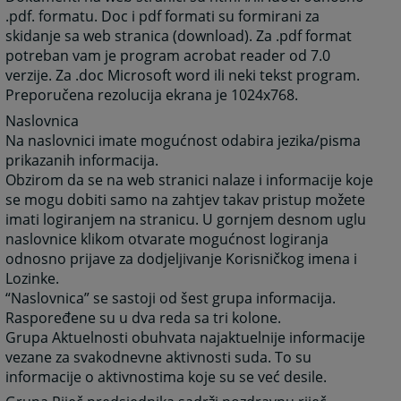
.pdf. formatu. Doc i pdf formati su formirani za
skidanje sa web stranica (download). Za .pdf format
potreban vam je program acrobat reader od 7.0
verzije. Za .doc Microsoft word ili neki tekst program.
Preporučena rezolucija ekrana je 1024x768.
Naslovnica
Na naslovnici imate mogućnost odabira jezika/pisma
prikazanih informacija.
Obzirom da se na web stranici nalaze i informacije koje
se mogu dobiti samo na zahtjev takav pristup možete
imati logiranjem na stranicu. U gornjem desnom uglu
naslovnice klikom otvarate mogućnost logiranja
odnosno prijave za dodjeljivanje Korisničkog imena i
Lozinke.
“Naslovnica” se sastoji od šest grupa informacija.
Raspoređene su u dva reda sa tri kolone.
Grupa Aktuelnosti obuhvata najaktuelnije informacije
vezane za svakodnevne aktivnosti suda. To su
informacije o aktivnostima koje su se već desile.