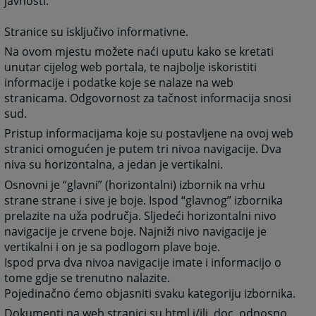
javnosti.
Stranice su isključivo informativne.
Na ovom mjestu možete naći uputu kako se kretati
unutar cijelog web portala, te najbolje iskoristiti
informacije i podatke koje se nalaze na web
stranicama. Odgovornost za tačnost informacija snosi
sud.
Pristup informacijama koje su postavljene na ovoj web
stranici omogućen je putem tri nivoa navigacije. Dva
niva su horizontalna, a jedan je vertikalni.
Osnovni je “glavni” (horizontalni) izbornik na vrhu
strane strane i sive je boje. Ispod “glavnog” izbornika
prelazite na uža područja. Sljedeći horizontalni nivo
navigacije je crvene boje. Najniži nivo navigacije je
vertikalni i on je sa podlogom plave boje.
Ispod prva dva nivoa navigacije imate i informacijo o
tome gdje se trenutno nalazite.
Pojedinačno ćemo objasniti svaku kategoriju izbornika.
Dokumenti na web stranici su html i/ili .doc. odnosno