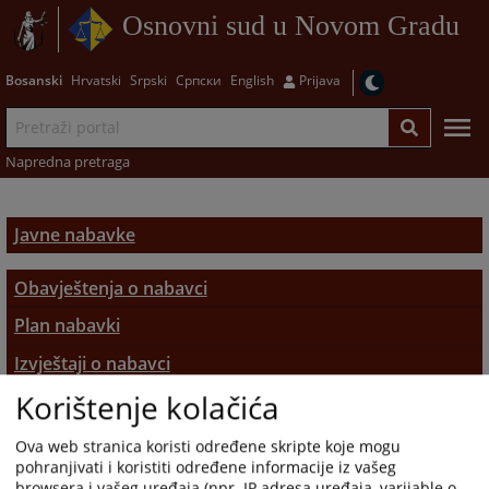
Osnovni sud u Novom Gradu
Bosanski
Hrvatski
Srpski
Српски
English
Prijava
Napredna pretraga
Javne nabavke
Obavještenja o nabavci
Plan nabavki
Izvještaji o nabavci
Korištenje kolačića
Odluke
Ova web stranica koristi određene skripte koje mogu
pohranjivati i koristiti određene informacije iz vašeg
browsera i vašeg uređaja (npr. IP adresa uređaja, varijable o