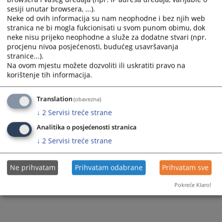
sesiji unutar browsera, ...).
Neke od ovih informacija su nam neophodne i bez njih web
stranica ne bi mogla fukcionisati u svom punom obimu, dok
neke nisu prijeko neophodne a služe za dodatne stvari (npr.
procjenu nivoa posjećenosti, budućeg usavršavanja
stranice...).
Na ovom mjestu možete dozvoliti ili uskratiti pravo na
korištenje tih informacija.
Translation
(obavezna)
↓
2
Servisi treće strane
Analitika o posjećenosti stranica
↓
2
Servisi treće strane
Ne prihvatam
Prihvatam odabrane
Prihvatam sve
Pokreće Klaro!