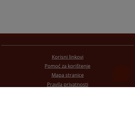
Korisni linkovi
Pomoć za korištenje
Mapa stranice
Pravila privatnosti
Redizajn web stranice je finansirala Evropska unija. Za njen sadržaj isključivo je odgovorno
Visoko sudsko i tužilačko vijeće BiH i ona ne odražava nužno stavove Evropske unije.