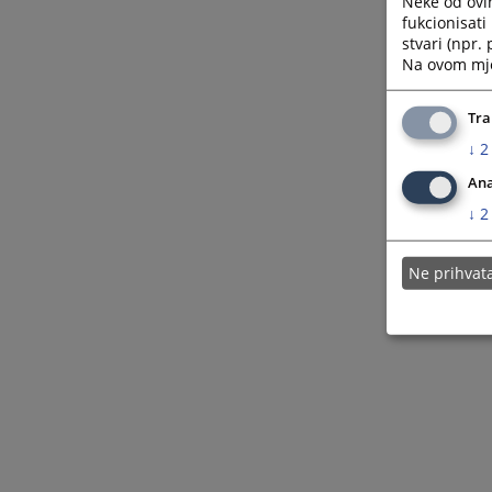
Neke od ovi
fukcionisat
stvari (npr.
Na ovom mjes
Tra
↓
2
Ana
↓
2
Ne prihva