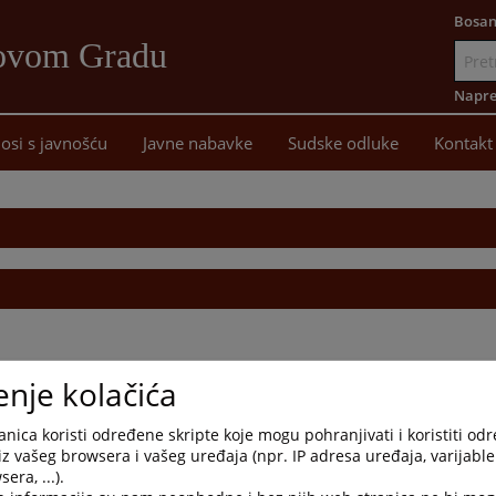
Bosan
Novom Gradu
Idi
na
Napre
sadržaj
osi s javnošću
Javne nabavke
Sudske odluke
Kontakt
enje kolačića
nica koristi određene skripte koje mogu pohranjivati i koristiti od
iz vašeg browsera i vašeg uređaja (npr. IP adresa uređaja, varijable 
era, ...).