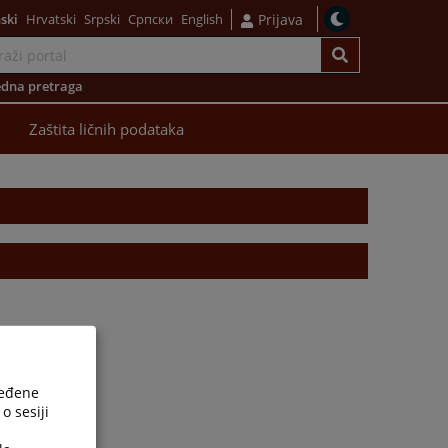
ski
Hrvatski
Srpski
Српски
English
Prijava
dna pretraga
Zaštita ličnih podataka
ređene
o sesiji