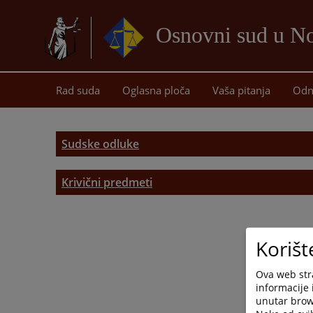
Osnovni sud u 
Rad suda
Oglasna ploča
Vaša pitanja
Odn
Sudske odluke
Krivični predmeti
Korišt
Ova web stra
informacije 
unutar brows