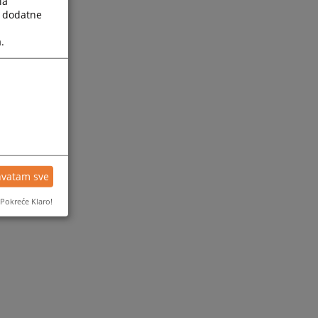
la
a dodatne
.
hvatam sve
Pokreće Klaro!