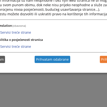
h informacija su nam neophodne i bez njih web stranica ne bi mog
i u svom punom obimu, dok neke nisu prijeko neophodne a služe z
 procjenu nivoa posjećenosti, budućeg usavršavanja stranice...).
tu možete dozvoliti ili uskratiti pravo na korištenje tih informacija
nslation
(obavezna)
Servisi treće strane
litika o posjećenosti stranica
Servisi treće strane
tam
Prihvatam odabrane
Pri