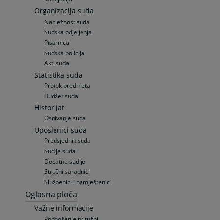
Organizacija suda
Nadležnost suda
Sudska odjeljenja
Pisarnica
Sudska policija
Akti suda
Statistika suda
Protok predmeta
Budžet suda
Historijat
Osnivanje suda
Uposlenici suda
Predsjednik suda
Sudije suda
Dodatne sudije
Stručni saradnici
Službenici i namještenici
Oglasna ploča
Važne informacije
Podnošenje pritužbi