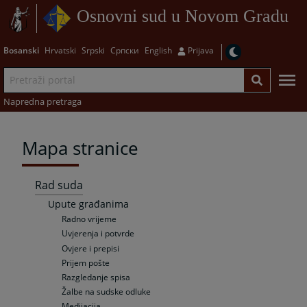
Osnovni sud u Novom Gradu
Bosanski
Hrvatski
Srpski
Српски
English
Prijava
Napredna pretraga
Mapa stranice
Rad suda
Upute građanima
Radno vrijeme
Uvjerenja i potvrde
Ovjere i prepisi
Prijem pošte
Razgledanje spisa
Žalbe na sudske odluke
Medijacija