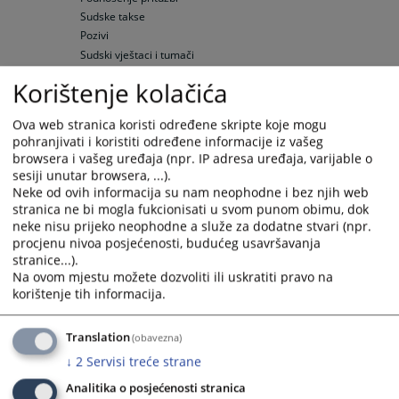
Sudske takse
Pozivi
Sudski vještaci i tumači
Pravna pomoć
Korištenje kolačića
Raspored suđenja
Raspored suđenja
Ova web stranica koristi određene skripte koje mogu
Elektronska oglasna ploča
pohranjivati i koristiti određene informacije iz vašeg
Upražnjene pozicije
browsera i vašeg uređaja (npr. IP adresa uređaja, varijable o
Opće informacije
sesiji unutar browsera, ...).
Neke od ovih informacija su nam neophodne i bez njih web
Objavljene pozicije
stranica ne bi mogla fukcionisati u svom punom obimu, dok
Sudska prodaja
neke nisu prijeko neophodne a služe za dodatne stvari (npr.
Nekretnine
procjenu nivoa posjećenosti, budućeg usavršavanja
Vozila
stranice...).
Ostale prodaje
Na ovom mjestu možete dozvoliti ili uskratiti pravo na
Vaša pitanja
korištenje tih informacija.
Često postavljana pitanja
Često postavljana pitanja
Translation
(obavezna)
Specifična pitanja
↓
2
Servisi treće strane
Odnosi s javnošću
Analitika o posjećenosti stranica