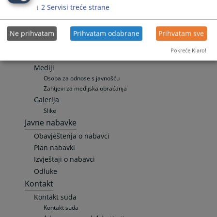
Vijesti
↓
2
Servisi treće strane
Aktuelnosti
Saopćenja za javnost
Ne prihvatam
Prihvatam odabrane
Prihvatam sve
Publikacije
Promotivni materijali
Pokreće Klaro!
Zakon o slobodi pristupa informacijama
Mediji
Osoba za odnose s javnošću
Zahtjevi za medijska obraćanja
Galerija
Slike
Javne nabavke
Obavještenja o nabavci
Plan nabavki
Izvještaji o nabavci
Odluke
Kontakt
Kontakt suda
Kontakt suda