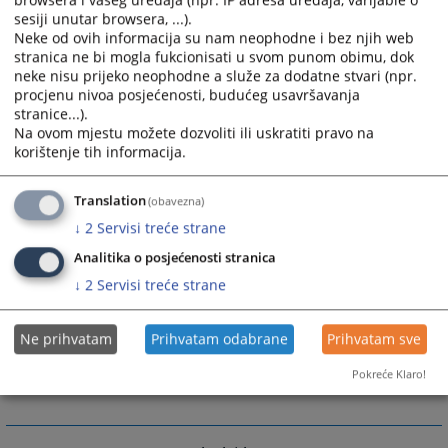
browsera i vašeg uređaja (npr. IP adresa uređaja, varijable o
a) da sprovodi izvršni postupak,
sesiji unutar browsera, ...).
b) da određuje mjere obezbjeđenja
Neke od ovih informacija su nam neophodne i bez njih web
c) da obavlja zemljišnoknjižne poslove,
stranica ne bi mogla fukcionisati u svom punom obimu, dok
neke nisu prijeko neophodne a služe za dodatne stvari (npr.
d) da pruža pravnu pomoć sudovima u Bosni iI
procjenu nivoa posjećenosti, budućeg usavršavanja
Hercegovini
stranice...).
e) da vrši druge poslove određene zakonom
Na ovom mjestu možete dozvoliti ili uskratiti pravo na
Nadležnost, unutrašnje uređenje i rad suda regulisani
korištenje tih informacija.
su Zakonom o sudovima Republike Srpske („Službeni
glasnik Republike Srpske „broj 11/04) Pravilnikom o
Translation
(obavezna)
unutrašnjem poslovanju redovnih sudova („Službeni
↓
2
Servisi treće strane
list SR BIH „ broj 3/76) i ostalim pozitivno-pravnim
Analitika o posjećenosti stranica
propisima Bosne i Hercegovine i Republike Srpske
↓
2
Servisi treće strane
2893
PREGLEDA
Ne prihvatam
Prihvatam odabrane
Prihvatam sve
Pokreće Klaro!