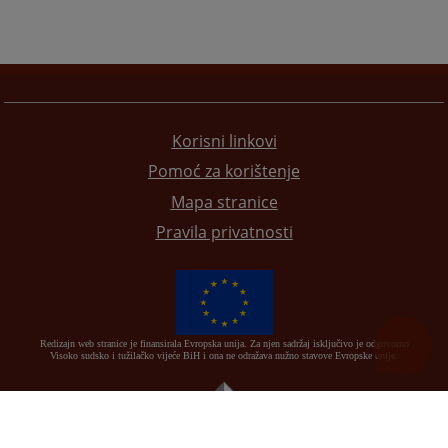
Korisni linkovi
Pomoć za korištenje
Mapa stranice
Pravila privatnosti
Redizajn web stranice je finansirala Evropska unija. Za njen sadržaj isključivo je odgovorno
Visoko sudsko i tužilačko vijeće BiH i ona ne odražava nužno stavove Evropske unije.