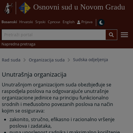
Osnovni sud u Novom Gradu
Bosanski
Hrvatski
Srpski
Српски
English
Prijava
Napredna pretraga
Sudska odjeljenja
Rad suda
Organizacija suda
Unutrašnja organizacija
Unutrašnjom organizacijom suda obezbjeđuje se
raspodjela poslova na odgovarajuće unutrašnje
organizacione jedinice na principu funkcionalno
srodnih i međusobno povezanih poslova na način
kojim se osigurava:
zakonito, stručno, efikasno i racionalno vršenje
poslova i zadataka,
puna uposlenost radnika i maksimalno korištenje