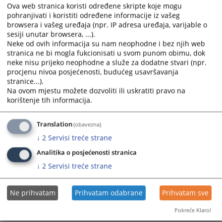
2. Odjeljenje za računovodstvene, administrativno-
Ova web stranica koristi određene skripte koje mogu
tehničke i pomoćne poslove
pohranjivati i koristiti određene informacije iz vašeg
3. Odjeljenje zemljišnoknjižne kancelarije
browsera i vašeg uređaja (npr. IP adresa uređaja, varijable o
sesiji unutar browsera, ...).
Neke od ovih informacija su nam neophodne i bez njih web
stranica ne bi mogla fukcionisati u svom punom obimu, dok
Poslove iz djelokruga rada organizacione jedinice
neke nisu prijeko neophodne a služe za dodatne stvari (npr.
sudijskih poslova obavljaju:
procjenu nivoa posjećenosti, budućeg usavršavanja
stranice...).
a) krivično odjeljenje
Na ovom mjestu možete dozvoliti ili uskratiti pravo na
b) građansko odjeljenje (parnično i vanparnično
korištenje tih informacija.
odjeljenje),
c) prekršajno odjeljenje
Translation
(obavezna)
↓
2
Servisi treće strane
Više informacija možete naći u Pravilniku o unutrašnjoj
organizaciji i sistematizaciji radnih mjesta u Osnovnom
Analitika o posjećenosti stranica
sudu u Novom Gradu a koji se nalazi u "Akti suda".
↓
2
Servisi treće strane
Ne prihvatam
Prihvatam odabrane
Prihvatam sve
1325
PREGLEDA
Pokreće Klaro!