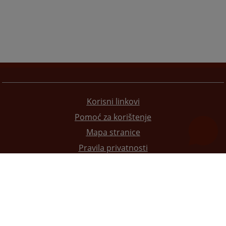
Korisni linkovi
Pomoć za korištenje
Mapa stranice
Pravila privatnosti
Redizajn web stranice je finansirala Evropska unija. Za njen sadržaj isključivo je odgovorno
Visoko sudsko i tužilačko vijeće BiH i ona ne odražava nužno stavove Evropske unije.