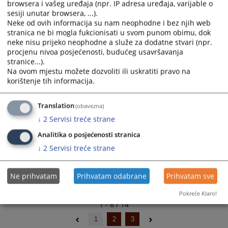
browsera i vašeg uređaja (npr. IP adresa uređaja, varijable o
Izmjena Plana javnih nabavki za 2024. godinu
and
and
sesiji unutar browsera, ...).
26.01.2024.
select
select
Neke od ovih informacija su nam neophodne i bez njih web
a
a
stranica ne bi mogla fukcionisati u svom punom obimu, dok
Plan javnih nabavki za 2024. godinu
date.
date.
neke nisu prijeko neophodne a služe za dodatne stvari (npr.
04.01.2024.
procjenu nivoa posjećenosti, budućeg usavršavanja
Press
Press
stranice...).
the
the
Na ovom mjestu možete dozvoliti ili uskratiti pravo na
Izmjena Plana javnih nabavki za 2023. godinu
question
question
korištenje tih informacija.
07.07.2023.
mark
mark
key
key
Translation
(obavezna)
Plan javnih nabavki za 2023. godinu
to
to
16.01.2023.
↓
2
Servisi treće strane
get
get
the
the
Analitika o posjećenosti stranica
keyboard
keyboard
↓
2
Servisi treće strane
shortcuts
shortcuts
for
for
Ne prihvatam
Prihvatam odabrane
Prihvatam sve
changing
changing
dates.
dates.
Pokreće Klaro!
1 - 6 / 14
1
2
3