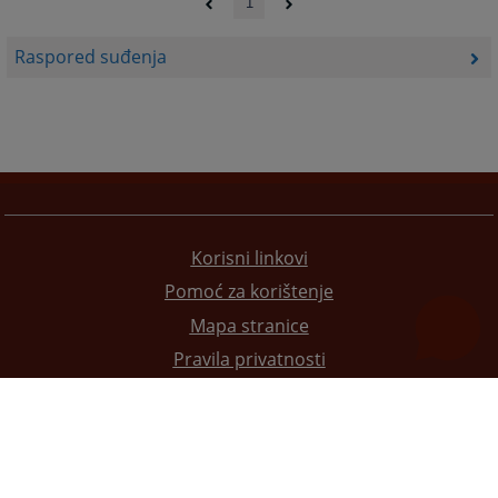
1
Raspored suđenja
Korisni linkovi
Pomoć za korištenje
Mapa stranice
Pravila privatnosti
Redizajn web stranice je finansirala Evropska unija. Za njen sadržaj isključivo je odgovorno
Visoko sudsko i tužilačko vijeće BiH i ona ne odražava nužno stavove Evropske unije.