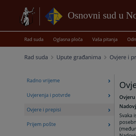
Osnovni sud u 
Rad suda
Oglasna ploča
Vaša pitanja
Odn
Ovjere i p
Rad suda
Upute građanima
Radno vrijeme
Ovje
Uvjerenja i potvrde
Ovjeru 
Nadovj
Ovjere i prepisi
Svaka i
poseb
Prijem pošte
(međuna
Nadovje