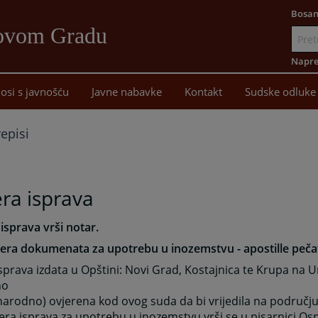
Bosan
Novom Gradu
Idi
na
Napre
sadržaj
osi s javnošću
Javne nabavke
Kontakt
Sudske odluke
repisi
ra isprava
isprava vrši notar.
era dokumenata za upotrebu u inozemstvu - apostille peč
sprava izdata u Opštini: Novi Grad, Kostajnica te Krupa na U
no
rodno) ovjerena kod ovog suda da bi vrijedila na području
ra isprava za upotrebu u inozemstvu vrši se u pisarnici O