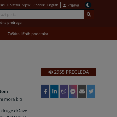
ski
Hrvatski
Srpski
Српски
English
Prijava
dna pretraga
Zaštita ličnih podataka
2955
PREGLEDA
atom
ni mora biti
 druge države.
snovnog suda u