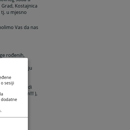
 Grad, Kostajnica
 tj. u mjesno
 molimo Vas da nas
ige rođenih,
 nekažnjavanju
ređene
o sesiji
kom tumaču radi
LLE pečetom!!! ),
la
a dodatne
.