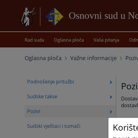
Osnovni sud u 
Rad suda
Oglasna ploča
Vaša pitanja
Odn
Poziv
Oglasna ploča
Važne informacije
Podnošenje pritužbi
Pozi
Sudske takse
Dostav
dostavl
Pozivi
Korišt
Sudski vještaci i tumači