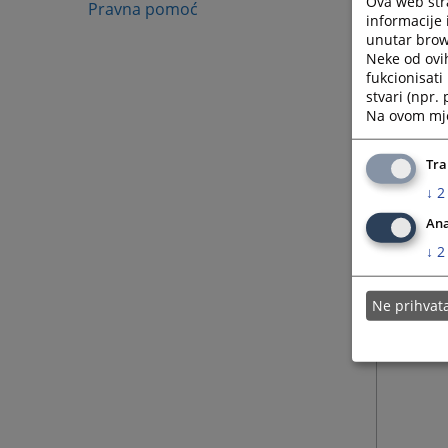
Ova web stra
Pravna pomoć
informacije 
unutar brows
Neke od ovi
fukcionisat
stvari (npr.
Na ovom mjes
Tra
↓
2
Ana
↓
2
Ne prihva