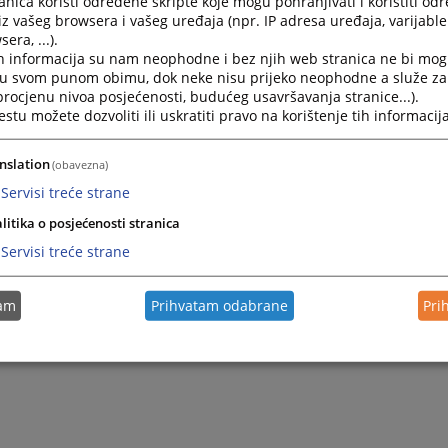
nica koristi određene skripte koje mogu pohranjivati i koristiti od
iz vašeg browsera i vašeg uređaja (npr. IP adresa uređaja, varijable 
era, ...).
h informacija su nam neophodne i bez njih web stranica ne bi mog
i u svom punom obimu, dok neke nisu prijeko neophodne a služe z
 procjenu nivoa posjećenosti, budućeg usavršavanja stranice...).
tu možete dozvoliti ili uskratiti pravo na korištenje tih informacija
nslation
(obavezna)
Servisi treće strane
litika o posjećenosti stranica
Servisi treće strane
tam
Prihvatam odabrane
Pri