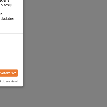
ređene
o sesiji
la
a dodatne
.
hvatam sve
Pokreće Klaro!