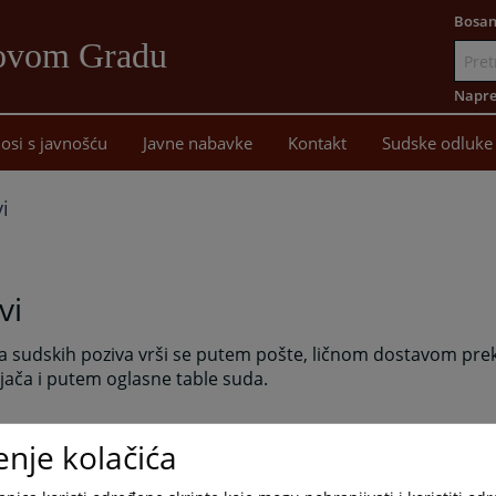
Bosan
Novom Gradu
Idi
na
Napre
sadržaj
osi s javnošću
Javne nabavke
Kontakt
Sudske odluke
i
vi
a sudskih poziva vrši se putem pošte, ličnom dostavom pre
jača i putem oglasne table suda.
enje kolačića