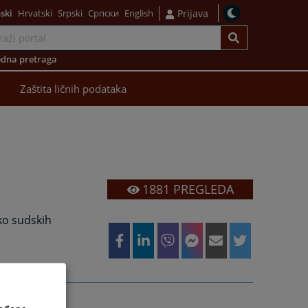
ski
Hrvatski
Srpski
Српски
English
Prijava
dna pretraga
Zaštita ličnih podataka
1881
PREGLEDA
ko sudskih