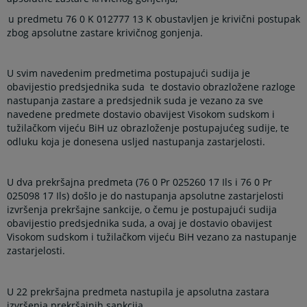
u predmetu 76 0 K 012777 13 K obustavljen je krivični postupak
zbog apsolutne zastare krivičnog gonjenja.
U svim navedenim predmetima postupajući sudija je
obavijestio predsjednika suda te dostavio obrazložene razloge
nastupanja zastare a predsjednik suda je vezano za sve
navedene predmete dostavio obavijest Visokom sudskom i
tužilačkom vijeću BiH uz obrazloženje postupajućeg sudije, te
odluku koja je donesena usljed nastupanja zastarjelosti.
U dva prekršajna predmeta (76 0 Pr 025260 17 Ils i 76 0 Pr
025098 17 Ils) došlo je do nastupanja apsolutne zastarjelosti
izvršenja prekršajne sankcije, o čemu je postupajući sudija
obavijestio predsjednika suda, a ovaj je dostavio obavijest
Visokom sudskom i tužilačkom vijeću BiH vezano za nastupanje
zastarjelosti.
U 22 prekršajna predmeta nastupila je apsolutna zastara
izvršenja prekršajnih sankcija.