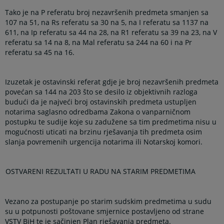
Tako je na P referatu broj nezavršenih predmeta smanjen sa
107 na 51, na Rs referatu sa 30 na 5, na I referatu sa 1137 na
611, na Ip referatu sa 44 na 28, na R1 referatu sa 39 na 23, na V
referatu sa 14 na 8, na Mal referatu sa 244 na 60 i na Pr
referatu sa 45 na 16.
Izuzetak je ostavinski referat gdje je broj nezavršenih predmeta
povećan sa 144 na 203 što se desilo iz objektivnih razloga
budući da je najveći broj ostavinskih predmeta ustupljen
notarima saglasno odredbama Zakona o vanparničnom
postupku te sudije koje su zadužene sa tim predmetima nisu u
mogućnosti uticati na brzinu rješavanja tih predmeta osim
slanja povremenih urgencija notarima ili Notarskoj komori.
OSTVARENI REZULTATI U RADU NA STARIM PREDMETIMA
Vezano za postupanje po starim sudskim predmetima u sudu
su u potpunosti poštovane smjernice postavljeno od strane
VSTV BiH te je sačinjen Plan rješavanja predmeta.