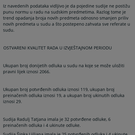
Iz navedenih podataka vidljivo je da pojedine sudije ne postižu
punu normu u radu na sudskim predmetima. Razlog tome je
trend opadanja broja novih predmeta odnosno smanjen priliv
novih predmeta u sudu a što postepeno zahvata sve referate u
sudu.
OSTVARENI KVALITET RADA U IZVJEŠTAJNOM PERIODU
Ukupan broj donijetih odluka u sudu na koje se može uložiti
pravni lijek iznosi 2066.
Ukupan broj potvrđenih odluka iznosi 119, ukupan broj
preinačenih odluka iznosi 19, a ukupan broj ukinutih odluka
iznosi 29.
Sudija Radulj Tatjana imala je 32 potvrđene odluke, 6
preinačenih odluka i 4 ukinute odluke.
Sudija Šipka Ljiljana imala je 25 potvrđenih odluka i 4 ukinute