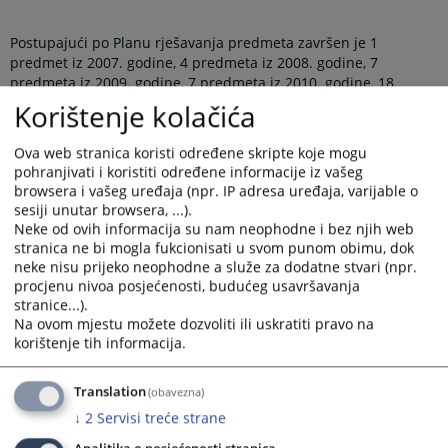
Postupajući po Planu rješavanja predmeta završen je 1
predmet iz 2007. godine, 4 predmeta iz 2008. godine, 7
predmeta iz 2009. godine, 7 predmeta iz 2010. godine, 18
predmeta iz 2011. godine, 11 predmeta iz 2012. godine, 13
Korištenje kolačića
predmeta iz 2013. godine, 23 predmeta iz 2014. godine, 86
predmeta iz 2015. godine i 408 predmeta iz 2016. godine.
Ova web stranica koristi određene skripte koje mogu
pohranjivati i koristiti određene informacije iz vašeg
browsera i vašeg uređaja (npr. IP adresa uređaja, varijable o
Od ukupno nezavršenih 79 predmeta iz Plana 1 je predmet iz
sesiji unutar browsera, ...).
1986. godine, 1 predmet iz 2008. godine, 2 predmeta iz 2009.
Neke od ovih informacija su nam neophodne i bez njih web
godine, 5 predmeta iz 2010. godine, 5 predmeta iz 2011.
stranica ne bi mogla fukcionisati u svom punom obimu, dok
godine, 1 predmet iz 2012. godine, 5 predmeta iz 2013. godine,
neke nisu prijeko neophodne a služe za dodatne stvari (npr.
10 predmeta iz 2014. godine, 28 predmeta iz 2015. godine i 21
procjenu nivoa posjećenosti, budućeg usavršavanja
predmeta iz 2016. godine.
stranice...).
Na ovom mjestu možete dozvoliti ili uskratiti pravo na
korištenje tih informacija.
Najslabija realizacija Plana rješavanja predmeta je na izvršnom
referatu a iz razloga objektivnih okolnosti a to je opštepoznata
Translation
(obavezna)
činjenica loše ekonomske situacije na ovim područjima pa se
↓
2
Servisi treće strane
naplata potraživanja u velikom broj predmeta vrši u mjesečnim
ratama saglasno materijalnim mogućnostima dužnika što