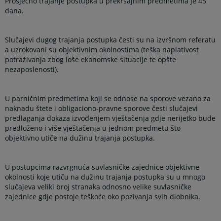
Prosječno trajanje postupka u prekršajnim predmetima je 45
dana.
Slučajevi dugog trajanja postupka česti su na izvršnom referatu
a uzrokovani su objektivnim okolnostima (teška naplativost
potraživanja zbog loše ekonomske situacije te opšte
nezaposlenosti).
U parničnim predmetima koji se odnose na sporove vezano za
naknadu štete i obligaciono-pravne sporove česti slučajevi
predlaganja dokaza izvođenjem vještačenja gdje nerijetko bude
predloženo i više vještačenja u jednom predmetu što
objektivno utiče na dužinu trajanja postupka.
U postupcima razvrgnuća suvlasničke zajednice objektivne
okolnosti koje utiču na dužinu trajanja postupka su u mnogo
slučajeva veliki broj stranaka odnosno velike suvlasničke
zajednice gdje postoje teškoće oko pozivanja svih diobnika.