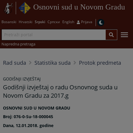
Osnovni sud u Novom Gradu
Bosanski
Hrvatski
Srpski
Српски
English
Prijava
Napredna pretraga
Rad suda
Statistika suda
Protok predmeta
GODIŠNJI IZVJEŠTAJ
Godišnji izvještaj o radu Osnovnog suda u
Novom Gradu za 2017.g
OSNOVNI SUD U NOVOM GRADU
Broj: 076-0-Su-18-000045
Dana, 12.01.2018. godine