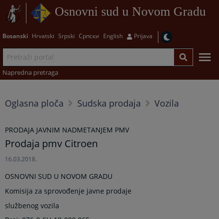
Osnovni sud u Novom Gradu
Bosanski
Hrvatski
Srpski
Српски
English
Prijava
Napredna pretraga
Oglasna ploča
Sudska prodaja
Vozila
PRODAJA JAVNIM NADMETANJEM PMV
Prodaja pmv Citroen
16.03.2018.
OSNOVNI SUD U NOVOM GRADU
Komisija za sprovođenje javne prodaje
službenog vozila