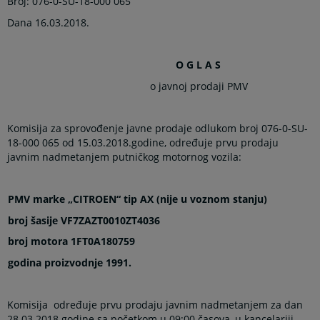
Broj: 076-0-SU-18-000 065
Dana 16.03.2018.
O G L A S
o javnoj prodaji PMV
Komisija za sprovođenje javne prodaje odlukom broj 076-0-SU-
18-000 065 od 15.03.2018.godine, određuje prvu prodaju
javnim nadmetanjem putničkog motornog vozila:
PMV marke „CITROEN“ tip AX (nije u voznom stanju)
broj šasije VF7ZAZT0010ZT4036
broj motora 1FT0A180759
godina proizvodnje 1991.
Komisija određuje prvu prodaju javnim nadmetanjem za dan
28.03.2018.godine sa početkom u 09:00 časova, u kancelariji