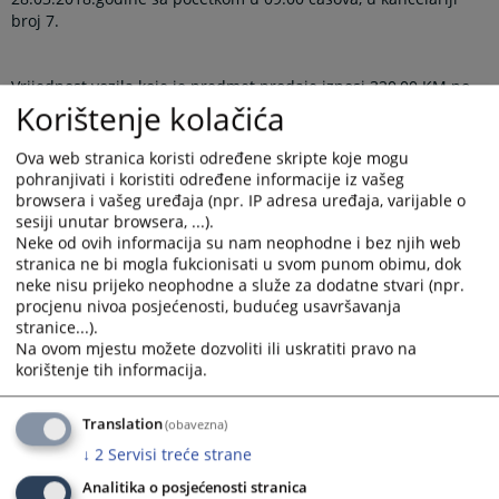
broj 7.
Vrijednost vozila koje je predmet prodaje iznosi 320,00 KM po
Korištenje kolačića
nalazu i mišljenju sudskog vještaka mašinske struke Šljokavica
Mirka od dana 27.12.2017. godine.
Ova web stranica koristi određene skripte koje mogu
pohranjivati i koristiti određene informacije iz vašeg
Kao učesnici javne prodaje mogu učestvovati sva lica koja prije
browsera i vašeg uređaja (npr. IP adresa uređaja, varijable o
dana prodaje uplate učešće od
10 %
od procijenjene
sesiji unutar browsera, ...).
vrijednosti na depozitni račun ovog suda, broj žiro računa
Neke od ovih informacija su nam neophodne i bez njih web
stranica ne bi mogla fukcionisati u svom punom obimu, dok
562-099-81301458-98
otvoren kod NLB banke a.d. Banja Luka a
neke nisu prijeko neophodne a služe za dodatne stvari (npr.
dokaz o uplati dostave komisiji za sprovođenje javne prodaje.
procjenu nivoa posjećenosti, budućeg usavršavanja
stranice...).
Na ovom mjestu možete dozvoliti ili uskratiti pravo na
Kao kupac biće proglašen učesnik s najvećom ponudom koji je
korištenje tih informacija.
dužan ponuđeni iznos uplatiti po završetku javne prodaje na
depozitni račun, a dokaz o uplati dostaviti komisiji za
Translation
(obavezna)
sprovođenje javne prodaje.
↓
2
Servisi treće strane
Analitika o posjećenosti stranica
Oglas od 16.03.2018.godine dostavlja se na oglasnu tablu suda