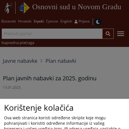
Osnovni sud u Novom Gradu
Bosanski
Hrvatski
Srpski
Српски
English
Prijava
Napredna pretraga
Javne nabavke
Plan nabavki
Plan javnih nabavki za 2025. godinu
13.01.2025.
Prikazana vijest je na
:
Srpski jezik
Korištenje kolačića
Prateći dokumenti
Ova web stranica koristi određene skripte koje mogu
pohranjivati i koristiti određene informacije iz vašeg
Plan javnih nabavki Osnovnog suda u Novom Gradu za
browsera i vašeg uređaja (npr. IP adresa uređaja, varijable o