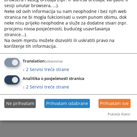
2025.g
sesiji unutar browsera, ...).
Neke od ovih informacija su nam neophodne i bez njih web
stranica ne bi mogla fukcionisati u svom punom obimu, dok
neke nisu prijeko neophodne a služe za dodatne stvari (npr.
551
PREGLEDA
procjenu nivoa posjećenosti, budućeg usavršavanja
stranice...).
Na ovom mjestu možete dozvoliti ili uskratiti pravo na
korištenje tih informacija.
Translation
(obavezna)
↓
2
Servisi treće strane
Analitika o posjećenosti stranica
↓
2
Servisi treće strane
Ne prihvatam
Prihvatam odabrane
Prihvatam sve
Pokreće Klaro!