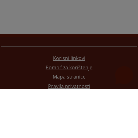
Korisni linkovi
Pomoć za korištenje
Mapa stranice
Pravila privatnosti
Redizajn web stranice je finansirala Evropska unija. Za njen sadržaj isključivo je odgovorno
Visoko sudsko i tužilačko vijeće BiH i ona ne odražava nužno stavove Evropske unije.