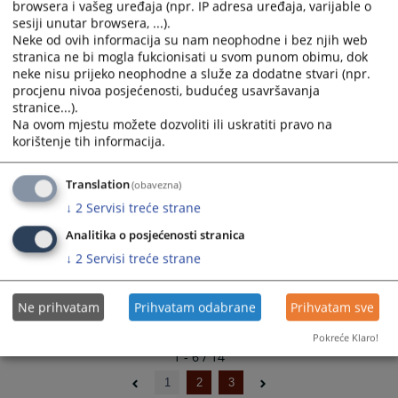
browsera i vašeg uređaja (npr. IP adresa uređaja, varijable o
Izmjena Plana javnih nabavki za 2024. godinu
and
and
sesiji unutar browsera, ...).
26.01.2024.
select
select
Neke od ovih informacija su nam neophodne i bez njih web
a
a
stranica ne bi mogla fukcionisati u svom punom obimu, dok
Plan javnih nabavki za 2024. godinu
date.
date.
neke nisu prijeko neophodne a služe za dodatne stvari (npr.
04.01.2024.
procjenu nivoa posjećenosti, budućeg usavršavanja
Press
Press
stranice...).
the
the
Na ovom mjestu možete dozvoliti ili uskratiti pravo na
Izmjena Plana javnih nabavki za 2023. godinu
question
question
korištenje tih informacija.
07.07.2023.
mark
mark
key
key
Translation
(obavezna)
Plan javnih nabavki za 2023. godinu
to
to
16.01.2023.
↓
2
Servisi treće strane
get
get
the
the
Analitika o posjećenosti stranica
keyboard
keyboard
↓
2
Servisi treće strane
shortcuts
shortcuts
for
for
Ne prihvatam
Prihvatam odabrane
Prihvatam sve
changing
changing
dates.
dates.
Pokreće Klaro!
1 - 6 / 14
1
2
3