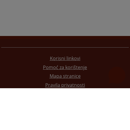
Korisni linkovi
Pomoć za korištenje
Mapa stranice
Pravila privatnosti
Redizajn web stranice je finansirala Evropska unija. Za njen sadržaj isključivo je odgovorno
Visoko sudsko i tužilačko vijeće BiH i ona ne odražava nužno stavove Evropske unije.