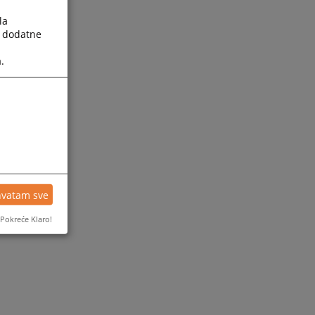
la
a dodatne
.
hvatam sve
Pokreće Klaro!