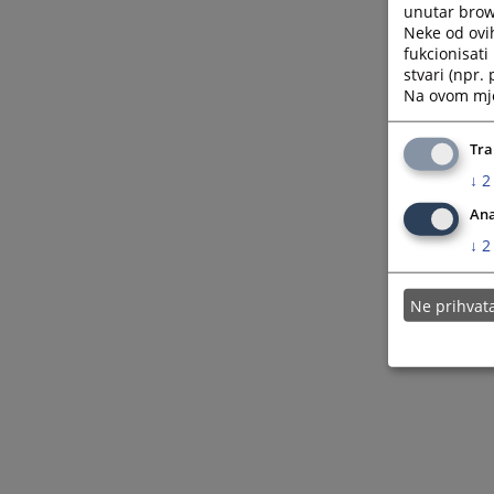
unutar brows
Neke od ovi
fukcionisat
stvari (npr.
Na ovom mjes
Tra
↓
2
Ana
↓
2
Ne prihva