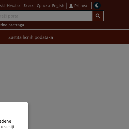
ski
Hrvatski
Srpski
Српски
English
Prijava
dna pretraga
Zaštita ličnih podataka
ređene
o sesiji