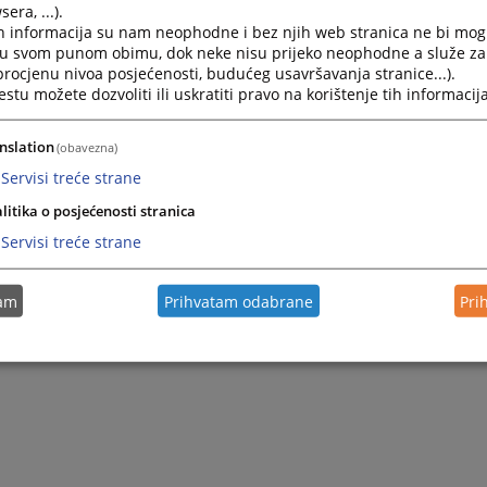
era, ...).
h informacija su nam neophodne i bez njih web stranica ne bi mog
i u svom punom obimu, dok neke nisu prijeko neophodne a služe z
 procjenu nivoa posjećenosti, budućeg usavršavanja stranice...).
tu možete dozvoliti ili uskratiti pravo na korištenje tih informacija
nslation
(obavezna)
Servisi treće strane
litika o posjećenosti stranica
Servisi treće strane
tam
Prihvatam odabrane
Pri