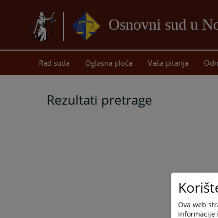
Osnovni sud u 
Rad suda
Oglasna ploča
Vaša pitanja
Odn
Rezultati pretrage
Korišt
Ova web stra
informacije 