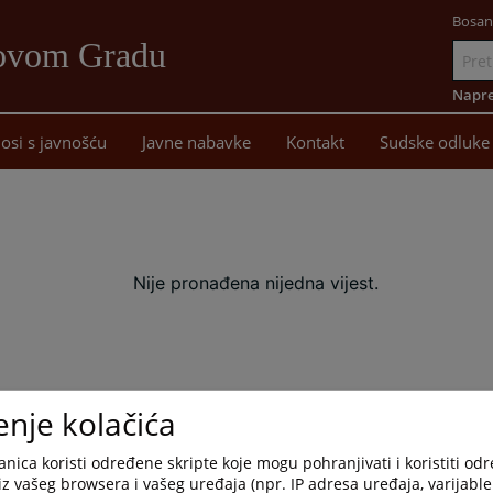
Bosan
Novom Gradu
Idi
na
Napre
sadržaj
osi s javnošću
Javne nabavke
Kontakt
Sudske odluke
Nije pronađena nijedna vijest.
enje kolačića
nica koristi određene skripte koje mogu pohranjivati i koristiti od
iz vašeg browsera i vašeg uređaja (npr. IP adresa uređaja, varijable 