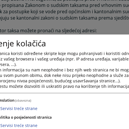
je propisana Zakonom o sudskim taksama pred vrhovnim su
k za postupke koji se vode pred općinskim i kantonalnim s
njuju se kantonalni zakoni o sudskim taksama prema sjediš
tor taksa možete pronaći na sljedećoj adresi:
enje kolačića
dje.ba/vstv/faces/taxCalculator.jsp
nica koristi određene skripte koje mogu pohranjivati i koristiti od
iz vašeg browsera i vašeg uređaja (npr. IP adresa uređaja, varijable 
era, ...).
aksama
h informacija su nam neophodne i bez njih web stranica ne bi mog
i u svom punom obimu, dok neke nisu prijeko neophodne a služe z
 procjenu nivoa posjećenosti, budućeg usavršavanja stranice...).
upku pred sudovima plaćaju se sudske takse po odredbama
tu možete dozvoliti ili uskratiti pravo na korištenje tih informacija
 taksama (Službeni glasnik Republike Srpske broj 73/08), ka
 njegov sastavni dio.
nslation
(obavezna)
propisane Zakonom o sudskim taksama i Taksenom tarifom p
Servisi treće strane
ahtjevu ili u čijem interesu se preduzimaju radnje u postu
litika o posjećenosti stranica
eske i za zapisnike koji zamjenjuju podneske taksu je dužno d
Servisi treće strane
osi, odnosno lice na čiji zahtjev se sastavlja zapisnik.