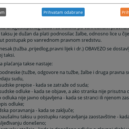
ku prvostepenog suda taksu je dužan da plati tužilac, odno
ko poravnanje taksu su dužne da plate obje strane, ukoliko
tam
Prihvatam odabrane
Pri
ije ugovoreno.
uku drugostepenog suda i za odluku po vanrednom pravnom
taksu je dužan da plati podnosilac žalbe, odnosno lice u čij
ut postupak po vanrednom pravnom sredstvu.
esak (tužba ,prijedlog,pravni lijek i dr.) OBAVEZO se dostav
j taksi.
 plaćanja takse nastaje:
podneske (tužbe, odgovore na tužbe, žalbe i druga pravna sr
edaju sudu,
sudske prepise - kada se zatraže od suda;
sudske odluke - kada se objave, a ako stranka nije prisutna ob
 odluka nije javno objavljena - kada se stranci ili njenom za
pis odluke;
ska poravnanja - kada se zaključe;
paušalnu taksu u postupku raspravljanja zaostavštine - kada
sljeđivanju donešeno;