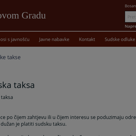
Bosan
Novom Gradu
Idi
na
Napre
sadržaj
osi s javnošću
Javne nabavke
Kontakt
Sudske odluke
ke takse
ska taksa
 taksa
ice po čijem zahtjevu ili u čijem interesu se poduzimaju od
užan je platiti sudsku taksu.