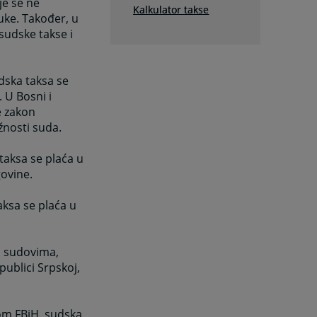
je se ne
Kalkulator takse
uke. Također, u
sudske takse i
dska taksa se
 U Bosni i
e zakon
žnosti suda.
taksa se plaća u
ovine.
aksa se plaća u
m sudovima,
publici Srpskoj,
om FBiH, sudska