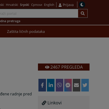
ski
Hrvatski
Srpski
Српски
English
Prijava
dna pretraga
Zaštita ličnih podataka
2467
PREGLEDA
ređene radnje pred
Linkovi