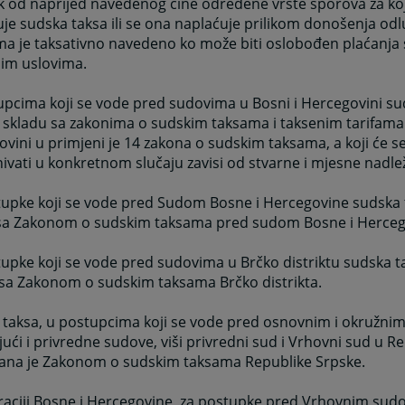
k od naprijed navedenog čine određene vrste sporova za ko
je sudska taksa ili se ona naplaćuje prilikom donošenja odl
a je taksativno navedeno ko može biti oslobođen plaćanja 
jim uslovima.
pcima koji se vode pred sudovima u Bosni i Hercegovini su
 skladu sa zakonima o sudskim taksama i taksenim tarifama.
vini u primjeni je 14 zakona o sudskim taksama, a koji će s
ivati u konkretnom slučaju zavisi od stvarne i mjesne nadle
tupke koji se vode pred Sudom Bosne i Hercegovine sudska 
sa Zakonom o sudskim taksama pred sudom Bosne i Herceg
upke koji se vode pred sudovima u Brčko distriktu sudska t
 sa Zakonom o sudskim taksama Brčko distrikta.
 taksa, u postupcima koji se vode pred osnovnim i okružni
jući i privredne sudove, viši privredni sud i Vrhovni sud u Re
ana je Zakonom o sudskim taksama Republike Srpske.
raciji Bosne i Hercegovine, za postupke pred Vrhovnim sud