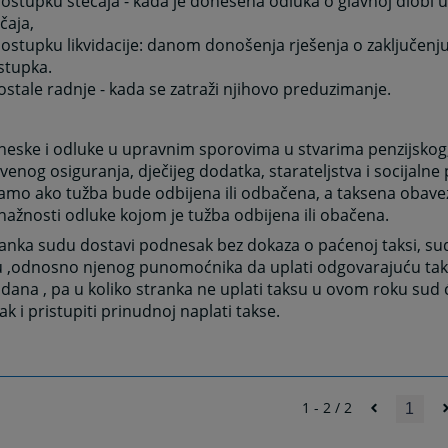
postupku stečaja - kada je donešena odluka o glavnoj diobi 
čaja,
ostupku likvidacije: danom donošenja rješenja o zaključenju
stupka.
ostale radnje - kada se zatraži njihovo preduzimanje.
eske i odluke u upravnim sporovima u stvarima penzijskog, 
venog osiguranja, dječijeg dodatka, starateljstva i socijalne
samo ako tužba bude odbijena ili odbačena, a taksena obav
ažnosti odluke kojom je tužba odbijena ili obačena.
anka sudu dostavi podnesak bez dokaza o paćenoj taksi, sud
u ,odnosno njenog punomoćnika da uplati odgovarajuću tak
dana , pa u koliko stranka ne uplati taksu u ovom roku sud ć
k i pristupiti prinudnoj naplati takse.
1 - 2 / 2
1