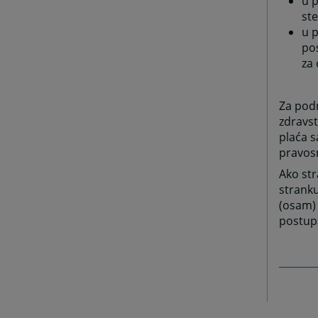
u 
ste
u p
po
za 
Za podn
zdravst
plaća 
pravosn
Ako str
strank
(osam) 
postupa