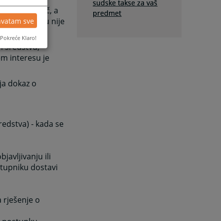
sudske takse za vaš
sno predlagač, a
predmet
 u poravnanju nije
hvatam sve
Pokreće Klaro!
 sredstvu,
em interesu je
lja dokaz o
edstva) - kada se
javljivanju ili
stupniku dostavi
 rješenje o