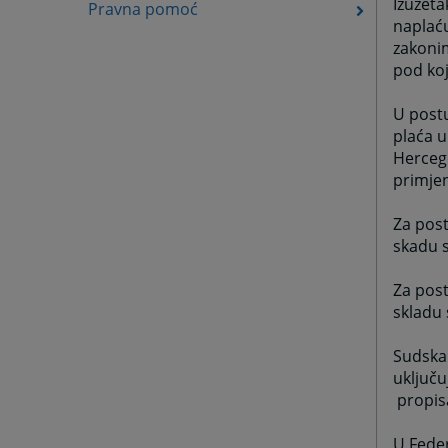
Izuzeta
Pravna pomoć
naplaću
zakonim
pod ko
U postu
plaća u
Hercego
primjen
Za pos
skadu 
Za post
skladu
Sudska
uključu
propis
U Fede