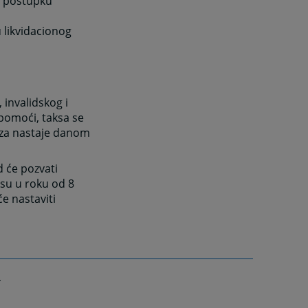
u postupku
 likvidacionog
invalidskog i
 pomoći, taksa se
eza nastaje danom
 će pozvati
su u roku od 8
e nastaviti