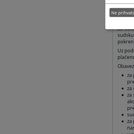
Za odlu
za suds
Ne prihva
drugač
Za odl
sudsku 
pokren
Uz podn
plaćeno
Obaveza
za 
pr
za 
za 
ako
pre
sud
za 
na