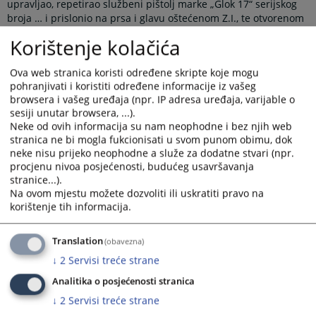
upravljao, repetirao službeni pištolj marke „Glok 17“ serijskog
broja … i prislonio na prsa i glavu oštećenom Z.I., te otvorenom
šakom lijeve ruke, istog nekoliko puta udario u predjelu lica,
Korištenje kolačića
nakon čega je uhvatio oštećenog za ruku i pokušao da ga uvuče
u svoje auto, govoreći mu povišenim tonom: „Ulazi u auto, ja
Ova web stranica koristi određene skripte koje mogu
sam službeno lice,“ te od oštećenog pokušao da oduzme
pohranjivati i koristiti određene informacije iz vašeg
torbicu, traživši od njega dokumenta i
ponavljajući povišenim
browsera i vašeg uređaja (npr. IP adresa uređaja, varijable o
tonom:
„Ja sam službeno lice,“ nakon čega je svjestan da tako
sesiji unutar browsera, ...).
može tjelesno povrijediti oštećenog, a što je i htio držeći pištolj
Neke od ovih informacija su nam neophodne i bez njih web
u ruci udario oštećenog u lijevu stranu lica nakon čega sjeda u
stranica ne bi mogla fukcionisati u svom punom obimu, dok
auto i odlazi u pravcu Ulice … usljed čega je kod oštećenog
neke nisu prijeko neophodne a služe za dodatne stvari (npr.
nastupila tjelesna povreda u vidu krvnog podliva na lijevoj
procjenu nivoa posjećenosti, budućeg usavršavanja
strani lica veličine dlana, te bolno ograničenih pokreta vrata.
stranice...).
Na ovom mjestu možete dozvoliti ili uskratiti pravo na
korištenje tih informacija.
Dakle,
drugog tjelesno povrijedio upotrebom oružja.
Translation
(obavezna)
Čime je učinio krivično djelo „Tjelesna povreda“ iz člana 131.
↓
2
Servisi treće strane
stav 2. u vezi sa stavom 1. Krivičnog zakonika Republike Srpske.
Analitika o posjećenosti stranica
↓
2
Servisi treće strane
Pa
mu
Sud
primjenom
člana
131. stav 2. te uz primjenu