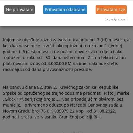
odredbe čl. 62. i 63.
KZ
RS
izriče
Ne prihvatam
Prihvatam odabrane
Prihvatam sve
Pokreće Klaro!
USLOVNU OSUDU
Kojom se utvrđuje kazna zatvora u trajanju od
3 (tri) mjeseca, a
koja kazna se neće
izvršiti ako optuženi u roku
od 1 (jedne)
godine
i
6 (šest) mjeseci ne počini
novo krivično djelo i ako
optuženi u roku od
60
dana oštećenom
Z.I. na tekući račun
plati novčani iznos od 4.000,00 KM na ime
naknade štete,
računajući od dana pravosnažnosti presude.
Na osnovu člana 82. stav 2.
Krivičnog zakonika
Republike
Srpske od optuženog se trajno oduzima predmet:
Pištolj marke
„Glock 17“, serijskog broja: „…“, sa pripadajućim okvirom, bez
municije,
privremeno oduzet po Naredbi Osnovnog suda u
Novom Gradu broj 76 0 K 035979 22 Kpp
od 31.08.2022.
godine i
vraća
se
vlasniku Graničnoj policiji BiH.