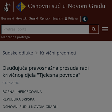
Osnovni sud u Novom Gradu
Bosanski
Hrvatski
Srpski
Српски
English
Prijava
Napredna pretraga
Sudske odluke
Krivični predmeti
Osuđujuća pravosnažna presuda radi
krivičnog djela "Tjelesna povreda"
03.06.2026.
BOSNA I HERCEGOVINA
REPUBLIKA SRPSKA
OSNOVNI SUD U NOVOM GRADU