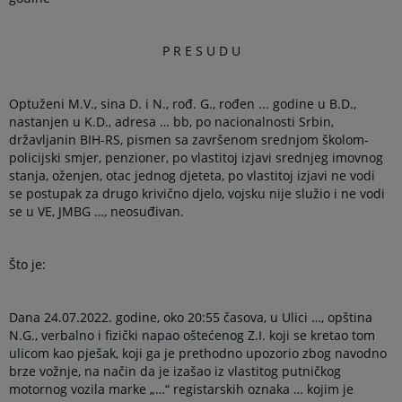
P R E S U D U
Optuženi M.V.,
sina D. i N., rođ. G., rođen ... godine u B.D.,
nastanjen u K.D., adresa … bb, po nacionalnosti Srbin,
državljanin BIH-RS, pismen sa završenom srednjom školom-
policijski smjer, penzioner, po vlastitoj izjavi srednjeg imovnog
stanja, oženjen, otac jednog djeteta, po vlastitoj izjavi ne vodi
se postupak za drugo krivično djelo, vojsku nije služio i ne vodi
se u VE, JMBG …, neosuđivan.
Što je:
Dana 24.07.2022. godine, oko 20:55 časova, u Ulici …, opština
N.G., verbalno i fizički napao oštećenog Z.I. koji se kretao tom
ulicom kao pješak, koji ga je prethodno upozorio zbog navodno
brze vožnje, na način da je izašao iz vlastitog putničkog
motornog vozila marke „…“ registarskih oznaka … kojim je