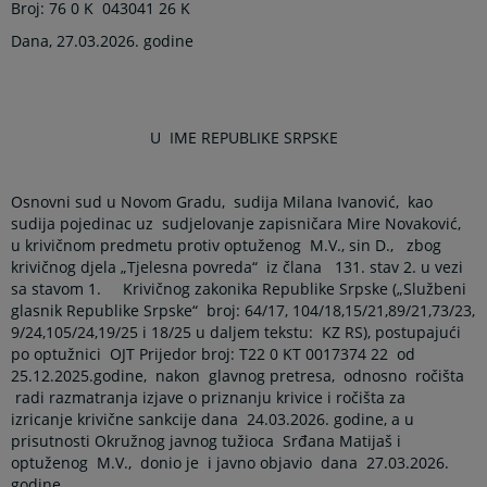
Broj: 76 0 K
043041 26 K
Dana, 27.03.2026. godine
U
IME REPUBLIKE SRPSKE
Osnovni sud u Novom Gradu,
sudija Milana Ivanović,
kao
sudija pojedinac uz
sudjelovanje zapisničara Mire Novaković,
u krivičnom predmetu protiv optuženog
M.V., sin D.,
zbog
krivičnog djela „Tjelesna povreda“
iz člana
131. stav 2.
u vezi
sa stavom 1.
Krivičnog zakonika Republike Srpske
(„Službeni
glasnik Republike Srpske“
broj: 64/17, 104/18,15/21,89/21,73/23,
9/24,105/24,19/25 i 18/25 u daljem tekstu:
KZ RS), postupajući
po optužnici
OJT Prijedor broj:
T22 0 KT 0017374 22
od
25.12.2025.godine
,
nakon
glavnog pretresa,
odnosno
ročišta
radi razmatranja izjave o priznanju krivice i ročišta za
izricanje krivične sankcije dana
24.03.2026. godine, a u
prisutnosti Okružnog javnog tužioca
Srđana Matijaš i
optuženog
M.V.,
donio je
i javno objavio
dana
27.03.2026.
godine