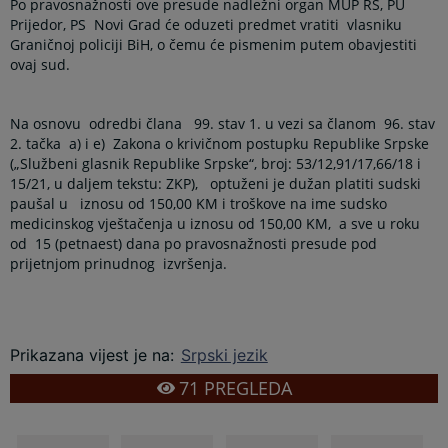
Po pravosnažnosti ove presude nadležni organ MUP RS, PU
Prijedor, PS
Novi Grad će oduzeti predmet vratiti
vlasniku
Graničnoj policiji BiH, o čemu će pismenim putem obavjestiti
ovaj sud.
Na osnovu
odredbi člana
99. stav 1. u vezi sa članom
96. stav
2. tačka
a) i e)
Zakona o krivičnom postupku Republike Srpske
(„Službeni glasnik Republike Srpske“, broj: 53/12,91/17,66/18 i
15/21, u daljem tekstu: ZKP),
optuženi je dužan platiti sudski
paušal u
iznosu od 150,00 KM i troškove na ime sudsko
medicinskog vještačenja u iznosu od 150,00 KM,
a sve u roku
od
15 (petnaest) dana po pravosnažnosti presude pod
prijetnjom prinudnog
izvršenja.
Prikazana vijest je na
:
Srpski jezik
71
PREGLEDA