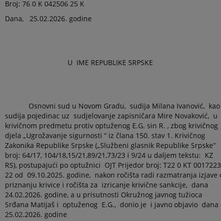
Broj: 76 0 K 042506 25 K
Dana,
25.02.2026. godine
U
IME REPUBLIKE SRPSKE
Osnovni sud u Novom Gradu,
sudija Milana Ivanović,
kao
sudija pojedinac uz
sudjelovanje zapisničara Mire Novaković,
u
krivičnom predmetu protiv optuženog E.G. sin R. ,
zbog krivičnog
djela
„Ugrožavanje sigurnosti “ iz člana 150. stav 1. Krivičnog
Zakonika Republike Srpske
(„Službeni glasnik Republike Srpske“
broj: 64/17, 104/18,15/21,89/21,73/23 i 9/24 u daljem tekstu:
KZ
RS), postupajući po optužnici
OJT Prijedor broj:
T22 0 KT 001722
22
od
09.10.2025. godine,
nakon ročišta radi razmatranja izjave 
priznanju krivice i ročišta za
izricanje krivične sankcije,
dana
24.02.2026. godine, a u prisutnosti Okružnog javnog tužioca
Srđana Matijaš i
optuženog
E.G.,
donio je
i javno objavio
dana
25.02.2026. godine