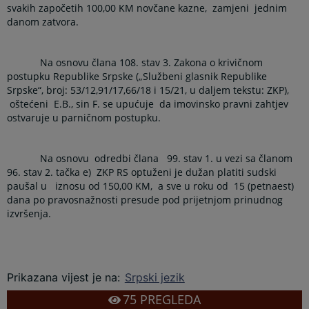
svakih započetih 100,00 KM novčane kazne,
zamjeni
jednim
danom zatvora.
Na osnovu člana 108. stav 3. Zakona o krivičnom
postupku Republike Srpske („Službeni glasnik Republike
Srpske“, broj: 53/12,91/17,66/18 i 15/21, u daljem tekstu: ZKP),
oštećeni
E.B., sin F. se upućuje
da imovinsko pravni zahtjev
ostvaruje u parničnom postupku.
Na osnovu
odredbi člana
99. stav 1. u vezi sa članom
96. stav 2. tačka e)
ZKP RS optuženi je dužan platiti sudski
paušal u
iznosu od 150,00 KM,
a sve u roku od
15 (petnaest)
dana po pravosnažnosti presude pod prijetnjom prinudnog
izvršenja.
Prikazana vijest je na
:
Srpski jezik
75
PREGLEDA