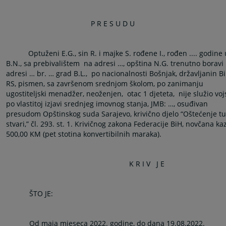
P R E S U D U
Optuženi E.G., sin R. i majke S. rođene I., rođen .... godine 
B.N., sa prebivalištem
na adresi …, opština N.G. trenutno boravi
adresi … br. … grad B.L.,
po nacionalnosti Bošnjak, državljanin Bi
RS, pismen, sa završenom srednjom školom, po zanimanju
ugostiteljski menadžer, neoženjen,
otac 1 djeteta,
nije služio voj
po vlastitoj izjavi srednjeg imovnog stanja, JMB: …, osuđivan
presudom Opštinskog suda Sarajevo, krivično djelo “Oštećenje t
stvari,” čl. 293. st. 1. Krivičnog zakona Federacije BiH, novčana k
500,00 KM (pet stotina konvertibilnih maraka).
K R I V
J E
ŠTO JE:
Od maja mjeseca 2022. godine, do dana 19.08.2022.