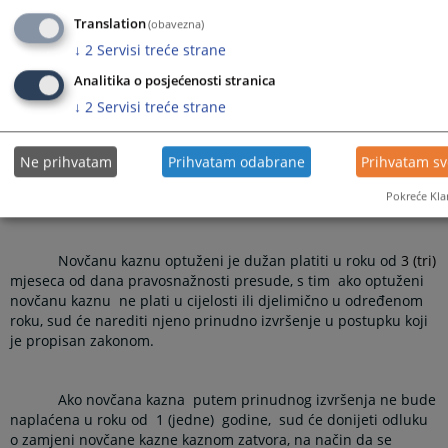
Translation
(obavezna)
Pa se na osnovu člana
49. i 50.
KZ RS
↓
2
Servisi treće strane
Analitika o posjećenosti stranica
OSUĐUJE
↓
2
Servisi treće strane
NA NOVČANU
KAZNU U IZNOSU OD 3.000,00
Ne prihvatam
Prihvatam odabrane
Prihvatam s
(trihiljadekonvertibilnih)
KM.
Pokreće Kla
Novčanu kaznu optuženi je dužan platiti u roku od
3 (tri)
mjeseca od dana pravosnažnosti presude, s tim
ako optuženi
novčanu kaznu
ne plati u cijelosti ili djelimično u određenom
roku, sud će narediti njeno prinudno izvršenje u postupku koji
je propisan zakonom.
Ako novčana kazna
putem prinudnog izvršenja ne bude
naplaćena u roku od
1 (jedne)
godine,
sud će donijeti odluku
o zamjeni novčane kazne kaznom zatvora, na način da se