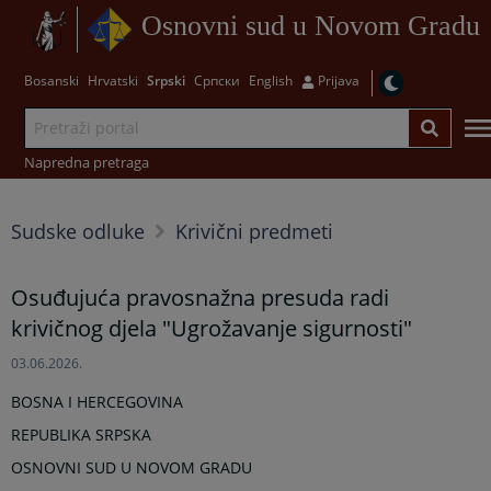
Osnovni sud u Novom Gradu
Bosanski
Hrvatski
Srpski
Српски
English
Prijava
Napredna pretraga
Sudske odluke
Krivični predmeti
Osuđujuća pravosnažna presuda radi
krivičnog djela "Ugrožavanje sigurnosti"
03.06.2026.
BOSNA I HERCEGOVINA
REPUBLIKA SRPSKA
OSNOVNI SUD U NOVOM GRADU