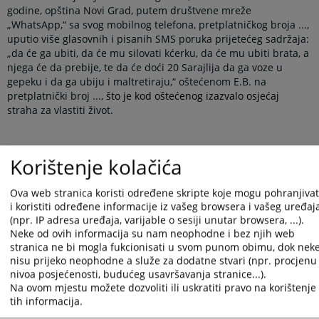
godine, opština Novi Grad, putem društvene mreže
„WhatsApp,“ sa svog mobilnog telefona, pretplatničkog broja ...,
uputio više glasovnih i pisanih SMS poruka prijetećeg sadržaja:
„da će ga ubiti, da će mu silovati kćerku, da će mu ubiti brata, a
njega će da prebije, te da će doći 20 Sarajlija da ga voze u
gepeku i da ga ubiju i maltretiraju,“ oštećenom E.B. na
pretplatnički broj ...,
što je kod oštećenog izazvalo osjećaj
straha za vlastiti život.
Dakle, ozbiljnom prijetnjom ugrozio sigurnost lica.
Korištenje kolačića
Ova web stranica koristi određene skripte koje mogu pohranjivat
Čime je počinio krivično djelo „ugrožavanje sigurnosti“ iz
i koristiti određene informacije iz vašeg browsera i vašeg uređaj
člana 150. stav 1. Krivičnog zakonika Republike Srpske
(„Službeni
(npr. IP adresa uređaja, varijable o sesiji unutar browsera, ...).
glasnik Republike Srpske“ broj 64/17 i 15/21; u daljem tekstu KZ
Neke od ovih informacija su nam neophodne i bez njih web
RS).
stranica ne bi mogla fukcionisati u svom punom obimu, dok nek
nisu prijeko neophodne a služe za dodatne stvari (npr. procjenu
nivoa posjećenosti, budućeg usavršavanja stranice...).
Na ovom mjestu možete dozvoliti ili uskratiti pravo na korištenje
tih informacija.