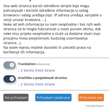
Slavulj, referent za koordinaciju sudske pisarnice u
Ova web stranica koristi određene skripte koje mogu
penziji.
pohranjivati i koristiti određene informacije iz vašeg
browsera i vašeg uređaja (npr. IP adresa uređaja, varijable o
sesiji unutar browsera, ...).
Povodom nenadoknadivog gubitka njenoj porodici i
Neke od ovih informacija su nam neophodne i bez njih web
najbližima, predsjednica suda, Tatjana Radulj zajedno
stranica ne bi mogla fukcionisati u svom punom obimu, dok
sa sudijama i zaposlenima Osnovnog suda u Novom
neke nisu prijeko neophodne a služe za dodatne stvari (npr.
Gradu izražavaju, iskreno saučešće.
procjenu nivoa posjećenosti, budućeg usavršavanja
stranice...).
Na ovom mjestu možete dozvoliti ili uskratiti pravo na
Prikazana vijest je na
:
Srpski jezik
korištenje tih informacija.
209
PREGLEDA
Translation
(obavezna)
↓
2
Servisi treće strane
Analitika o posjećenosti stranica
↓
2
Servisi treće strane
Ne prihvatam
Prihvatam odabrane
Prihvatam sve
Pokreće Klaro!