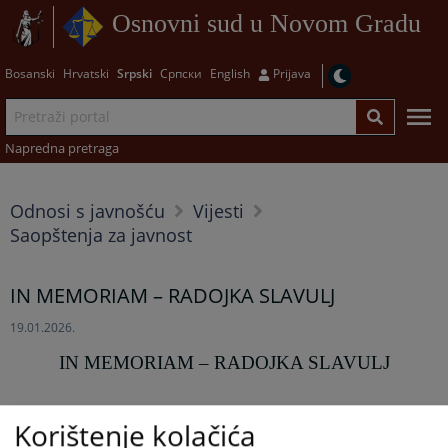
Osnovni sud u Novom Gradu
Bosanski
Hrvatski
Srpski
Српски
English
Prijava
Napredna pretraga
Odnosi s javnošću
Vijesti
Saopštenja za javnost
IN MEMORIAM – RADOJKA SLAVULJ
19.01.2026.
IN MEMORIAM – RADOJKA SLAVULJ
Sa žaljenjem obavještavamo javnost da nas je dana
Korištenje kolačića
16.01.2026. godine zauvijek napustila Radojka