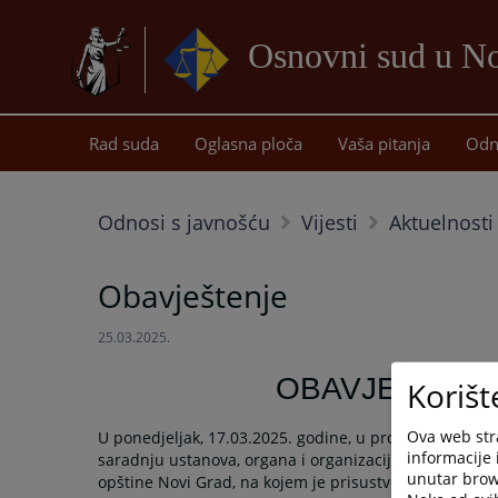
Osnovni sud u 
Rad suda
Oglasna ploča
Vaša pitanja
Odn
Odnosi s javnošću
Vijesti
Aktuelnosti
Obavještenje
25.03.2025.
OBAVJEŠTENJ
Korišt
Ova web stra
U ponedjeljak, 17.03.2025. godine, u prostorijama opš
informacije 
saradnju ustanova, organa i organizacija koje pružaju
unutar brows
opštine Novi Grad, na kojem je prisustvovala i preds