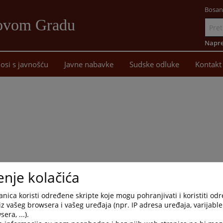
Bosan
Novom Gradu
Idi
na
Napre
sadržaj
osi s javnošću
Javne nabavke
Sudske odluke
Kontakt
E
enje kolačića
nica koristi određene skripte koje mogu pohranjivati i koristiti od
tine Novi Grad, održan je sastanak Radne grupe za koordinaciju i
iz vašeg browsera i vašeg uređaja (npr. IP adresa uređaja, varijable 
 zaštitu, pomoć i podršku žrtvama nasilja u porodici na području
era, ...).
tavnica Osnovnog suda u Novom Gradu, sudija Ljiljana Šipka.