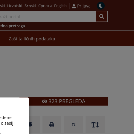
ski
Hrvatski
Srpski
Српски
English
Prijava
dna pretraga
Zaštita ličnih podataka
323
PREGLEDA
ređene
o sesiji