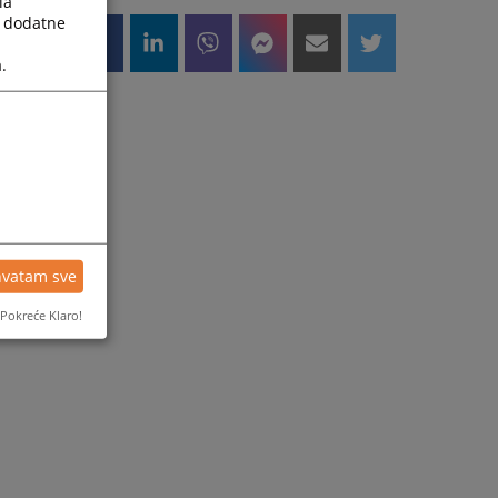
la
a dodatne
.
hvatam sve
Pokreće Klaro!