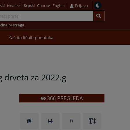
ski
Hrvatski
Srpski
Српски
English
Prijava
dna pretraga
Zaštita ličnih podataka
 drveta za 2022.g
366
PREGLEDA