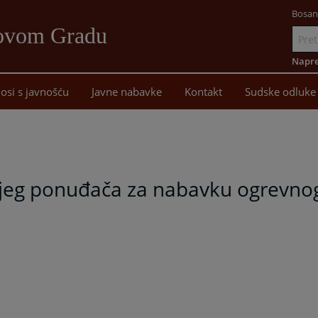
Bosan
Novom Gradu
Idi
na
Napre
sadržaj
osi s javnošću
Javne nabavke
Kontakt
Sudske odluke
ijeg ponuđača za nabavku ogrevnog