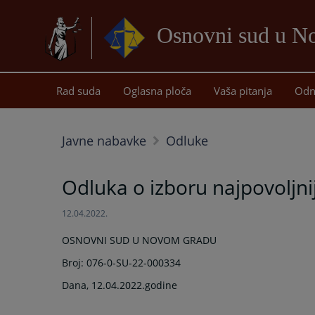
Osnovni sud u 
Rad suda
Oglasna ploča
Vaša pitanja
Odn
Javne nabavke
Odluke
Odluka o izboru najpovoljn
12.04.2022.
OSNOVNI SUD U NOVOM GRADU
Broj: 076-0-SU-22-000334
Dana, 12.04.2022.godine