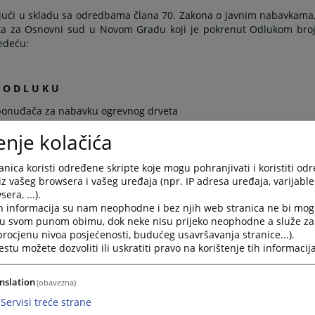
ući u skladu sa odredbama člana 70. Zakona o javnim nabavkama
ta za Osnovni sud u Novom Gradu koji je pokrenut Odlukom bro
edeću:
O D L U K U
 ponuđača za nabavku ogrevnog drveta
enje kolačića
e u postupaku nabavke ogrevnog drveta za 2022. godinu
koji j
nica koristi određene skripte koje mogu pohranjivati i koristiti od
2022. godine i Obavještenjem o nabavci broj 6759-7-1-4-3-4/22 o
iz vašeg browsera i vašeg uređaja (npr. IP adresa uređaja, varijable 
za dostavu ponuda zaprimljena je jedna ponuda, te se Ugovor z
era, ...).
ču „Komerc Adamović“ d.o.o. Novi Grad, za ponuđenu cijenu o
h informacija su nam neophodne i bez njih web stranica ne bi mog
 najpovoljnijom ponudom.
i u svom punom obimu, dok neke nisu prijeko neophodne a služe z
 procjenu nivoa posjećenosti, budućeg usavršavanja stranice...).
tu možete dozvoliti ili uskratiti pravo na korištenje tih informacija
og suda u Novom Gradu.
nslation
(obavezna)
Servisi treće strane
 r a z l o ž e nj e