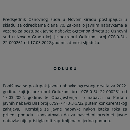
Predsjednik Osnovnog suda u Novom Gradu postupajući u
skladu sa odredbama člana 70. Zakona o javnim nabavkama a
vezano za postupak Javne nabavke ogrevnog drveta za Osnovni
sud u Novom Gradu koji je pokrenut Odlukom broj 076-0-SU-
22-000261 od 17.03.2022.godine , donosi sljedeću:
O D L U K U
Poništava se postupak Javne nabavke ogrevnog drveta za 2022.
godinu koji je pokrenut Odlukom broj 076-0-SU-22-000261 od
17.03.2022. godine, te Obavještenja
o nabavci na Portalu
javnih nabavki BiH broj 6759-7-1-3-3-3/22 putem konkurentskog
zahtjeva,
Komisija za javne nabavke nakon isteka roka za
prijem ponuda
konstatovala da za navedeni predmet javne
nabavke nije pristigla niti zaprimljena ni jedna ponuda.