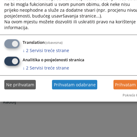
ne bi mogla fukcionisati u svom punom obimu, dok neke nisu
prijeko neophodne a služe za dodatne stvari (npr. procjenu nivo
posjećenosti, budućeg usavršavanja stranice...).
Stoga je odlučeno kao u dispozitivu, a temeljem člana 69 stav 1
Na ovom mjestu možete dozvoliti ili uskratiti pravo na korištenje 
tačka b) i stav 2 tačka a)
ZJN BiH.
informacija.
Translation
(obavezna)
↓
2
Servisi treće strane
Analitika o posjećenosti stranica
Predsjednik suda:
↓
2
Servisi treće strane
_______________
Ne prihvatam
Prihvatam odabrane
Prihvatam
Pokreće 
Radulj