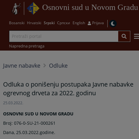
Osnovni sud u Novom Gradu
Bosanski
Hrvatski
Srpski
Српски
English
Prijava
Napredna pretraga
Javne nabavke
Odluke
Odluka o ponišenju postupaka Javne nabavke
ogrevnog drveta za 2022. godinu
25.03.2022.
OSNOVNI SUD U NOVOM GRADU
Broj: 076-0-SU-21-000261
Dana, 25.03.2022.godine.