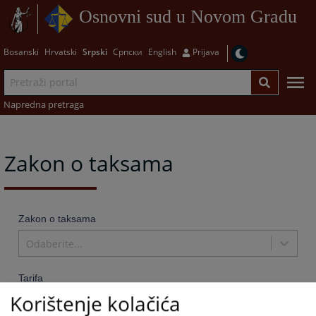
Osnovni sud u Novom Gradu
Bosanski
Hrvatski
Srpski
Српски
English
Prijava
Napredna pretraga
Zakon o taksama
Zakon o taksama
Odaberite...
Tarifa
Korištenje kolačića
Odaberite...