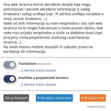
Ova web stranica koristi određene skripte koje mogu
Osnov za plaćanje takse
pohranjivati i koristiti određene informacije iz vašeg
browsera i vašeg uređaja (npr. IP adresa uređaja, varijable o
Odaberite...
sesiji unutar browsera, ...).
Neke od ovih informacija su nam neophodne i bez njih web
stranica ne bi mogla fukcionisati u svom punom obimu, dok
Vrijednost spora
neke nisu prijeko neophodne a služe za dodatne stvari (npr.
procjenu nivoa posjećenosti, budućeg usavršavanja
,00 KM
stranice...).
Na ovom mjestu možete dozvoliti ili uskratiti pravo na
korištenje tih informacija.
Izračunaj
Translation
(obavezna)
Kalkulator taksi je informativnog karaktera i ne mora nužno
↓
2
Servisi treće strane
predstavljati stvaran iznos takse predviđen važećim Zakonom o
sudskim taksama.Ukoliko uočite pogrešku prilikom izračuna takse,
Analitika o posjećenosti stranica
molimo vas da obavijestite Odjel za IKT VSTV-a putem mail-a:
↓
2
Servisi treće strane
weburednistvo@pravosudje.ba.
Ne prihvatam
Prihvatam odabrane
Prihvatam sve
Pokreće Klaro!